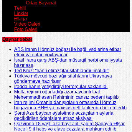
Ortaq Bəyanat
Təhlil
Linklər
Əlaqə
Video Galeri
Foto Galeri
Qaynar xəbər
ABŞ İranın Hörmüz boğazı ilə bağlı vədlərinə etibar
etmir və onları yoxlayacaq
İsrail İrana qarşı ABŞ-dan müstəqil hərbi əməliyyata
hazırlaşır
Ted Kruz: “İranlı etirazçılar silahlandırılmalıdır”
Türkiyə mövcud bəzi ağır silahlarını Ukraynaya
göndərməyə hazırlaşır
İraqda İranın yetişdirdiyi terrorçular saxlanıldı
Molla rejimin oğurladığı azərbaycanlı fəal
Məhəmmədhəsən Rəhiminin cansız bədəni tapılıb
İran rejimi Omanla danışıqların ortasında Hörmüz
boğazında BƏƏ-yə məxsus neft tankerinə hücum edib
Şərqi Azərbaycan əyalətində əczaçıların aylarla
gecikdirilən ödənişlərə etiraz aksiyası
Qəzvində 18 yaşlı azərbaycanlı şagird Şəqayiq Əfşar
Nəcəfi 9 il həbs və əlavə cəzalara məhkum edilib