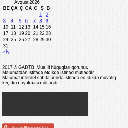
Avqust 2026
BE
ÇA
Ç
CA
C
Ş
B
1
2
3
4
5
6
7
8
9
10
11
12
13
14
15
16
17
18
19
20
21
22
23
24
25
26
27
28
29
30
31
« İyl
2017 © GADTB, Müəllif hüquqları qorunur.
Məlumatdan istifadə etdikdə istinad mütləqdir.
Məlumat internet səhifələrində istifadə edildikdə müvafiq
keçidin qoyulması mütləqdir.