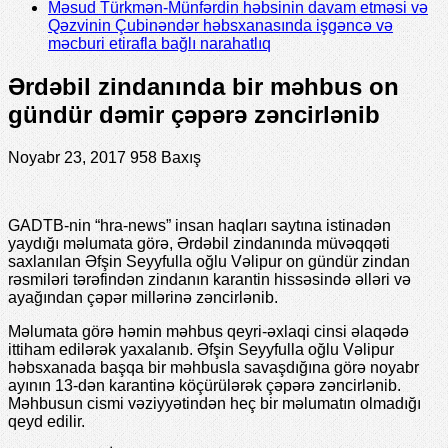
Məsud Türkmən-Münfərdin həbsinin davam etməsi və
Qəzvinin Çubinəndər həbsxanasında işgəncə və
məcburi etirafla bağlı narahatlıq
Ərdəbil zindanında bir məhbus on
gündür dəmir çəpərə zəncirlənib
Noyabr 23, 2017
958 Baxış
GADTB-nin “hra-news” insan haqları saytına istinadən
yaydığı məlumata görə, Ərdəbil zindanında müvəqqəti
saxlanılan Əfşin Seyyfulla oğlu Vəlipur on gündür zindan
rəsmiləri tərəfindən zindanın karantin hissəsində əlləri və
ayağından çəpər millərinə zəncirlənib.
Məlumata görə həmin məhbus qeyri-əxlaqi cinsi əlaqədə
ittiham edilərək yaxalanıb. Əfşin Seyyfulla oğlu Vəlipur
həbsxanada başqa bir məhbusla savaşdığına görə noyabr
ayının 13-dən karantinə köçürülərək çəpərə zəncirlənib.
Məhbusun cismi vəziyyətindən heç bir məlumatın olmadığı
qeyd edilir.