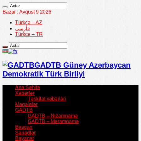
Bazar , Avqust 9 2026
Türkçə – AZ
فارسی
Türkce – TR
GADTB Güney Azərbaycan
Demokratik Türk Birliyi
Ana Səhifə
Xəbərlər
Təşkilat xəbərləri
Məqalələr
GADTB
GADTB – Nizamnamə
GADTB – Məramnamə
Başqan
Sənədlər
Bəyanat