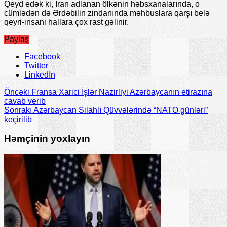
Qeyd edək ki, İran adlanan ölkənin həbsxanalarında, o
cümlədən də Ərdəbilin zindanında məhbuslara qarşı belə
qeyri-insani hallara çox rast gəlinir.
Paylaş
Facebook
Twitter
LinkedIn
Öncəki
Fransa Xarici İşlər Nazirliyi Azərbaycanın etirazına
cavab verib
Sonrakı
Azərbaycan Silahlı Qüvvələrində “NATO günləri”
keçirilib
Həmçinin yoxlayın