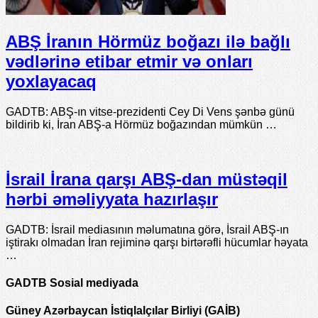
ABŞ İranın Hörmüz boğazı ilə bağlı
vədlərinə etibar etmir və onları
yoxlayacaq
GADTB: ABŞ-ın vitse-prezidenti Cey Di Vens şənbə günü
bildirib ki, İran ABŞ-a Hörmüz boğazından mümkün …
İsrail İrana qarşı ABŞ-dan müstəqil
hərbi əməliyyata hazırlaşır
GADTB: İsrail mediasının məlumatına görə, İsrail ABŞ-ın
iştirakı olmadan İran rejiminə qarşı birtərəfli hücumlar həyata
…
GADTB Sosial mediyada
Güney Azərbaycan İstiqlalçılar Birliyi (GAİB)