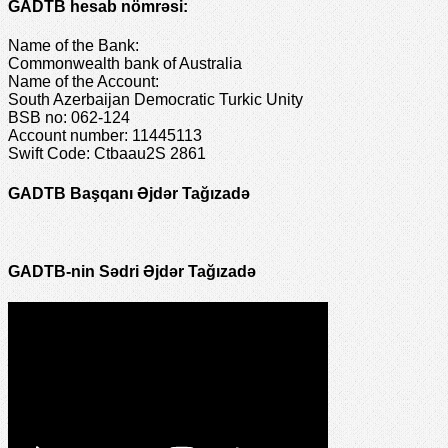
GADTB hesab nömrəsi:
Name of the Bank:
Commonwealth bank of Australia
Name of the Account:
South Azerbaijan Democratic Turkic Unity
BSB no: 062-124
Account number: 11445113
Swift Code: Ctbaau2S 2861
GADTB Başqanı Əjdər Tağızadə
GADTB-nin Sədri Əjdər Tağızadə