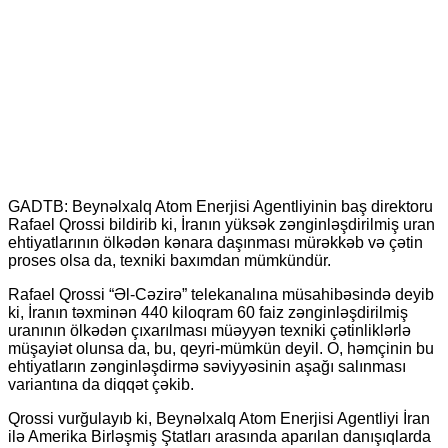
GADTB: Beynəlxalq Atom Enerjisi Agentliyinin baş direktoru
Rafael Qrossi bildirib ki, İranın yüksək zənginləşdirilmiş uran
ehtiyatlarının ölkədən kənara daşınması mürəkkəb və çətin
proses olsa da, texniki baxımdan mümkündür.
Rafael Qrossi “Əl-Cəzirə” telekanalına müsahibəsində deyib
ki, İranın təxminən 440 kiloqram 60 faiz zənginləşdirilmiş
uranının ölkədən çıxarılması müəyyən texniki çətinliklərlə
müşayiət olunsa da, bu, qeyri-mümkün deyil. O, həmçinin bu
ehtiyatların zənginləşdirmə səviyyəsinin aşağı salınması
variantına da diqqət çəkib.
Qrossi vurğulayıb ki, Beynəlxalq Atom Enerjisi Agentliyi İran
ilə Amerika Birləşmiş Ştatları arasında aparılan danışıqlarda