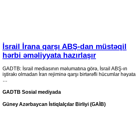
İsrail İrana qarşı ABŞ-dan müstəqil
hərbi əməliyyata hazırlaşır
GADTB: İsrail mediasının məlumatına görə, İsrail ABŞ-ın
iştirakı olmadan İran rejiminə qarşı birtərəfli hücumlar həyata
…
GADTB Sosial mediyada
Güney Azərbaycan İstiqlalçılar Birliyi (GAİB)