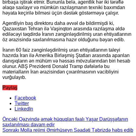
birbaşa iştirak etmir. Bununla belə, agentlik hər iki tərəflə
əlaqə saxlayır və mümkün razılaşmanın texniki baxımdan
həyata keçirilə bilməsi üçün dəstək göstərməyə çalışır.
Agentliyin baş direktoru daha əvvəl də bildirmişdi ki,
Qazaxıstan Tehran ilə Vaşinqton arasında razılaşma əldə
ediləcəyi təqdirdə İranın zənginləşdirilmiş uran ehtiyatlarının
öz ərazisində saxlanılmasına hazır olduğunu bəyan edib.
İranın 60 faiz zənginləşdirilmiş uran ehtiyatlarının taleyi
hazırda İran ilə Amerika Birləşmiş Ştatları arasında aparılan
danışıqların ən mühüm və həssas mövzularından biri hesab
olunur. ABŞ Prezidenti Donald Tramp dəfələrlə bu
materialların İran ərazisindən çıxarılmasının vacibliyini
vurğulayıb.
Paylaş
Facebook
Twitter
LinkedIn
Öncəki
Qəzvində əmək hüquqları fəalı Yaşar Darüşşəfanın
saxlanılması davam edir
Sonrakı
Molla rejimi Əmirhüseyn Səadəti Təbrizdə həbs edib