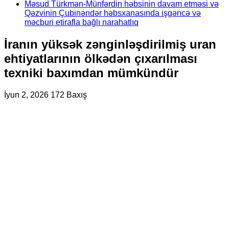
Məsud Türkmən-Münfərdin həbsinin davam etməsi və
Qəzvinin Çubinəndər həbsxanasında işgəncə və
məcburi etirafla bağlı narahatlıq
İranın yüksək zənginləşdirilmiş uran
ehtiyatlarının ölkədən çıxarılması
texniki baxımdan mümkündür
İyun 2, 2026
172 Baxış