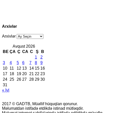
Arxivlər
Arxivlər
Avqust 2026
BE
ÇA
Ç
CA
C
Ş
B
1
2
3
4
5
6
7
8
9
10
11
12
13
14
15
16
17
18
19
20
21
22
23
24
25
26
27
28
29
30
31
« İyl
2017 © GADTB, Müəllif hüquqları qorunur.
Məlumatdan istifadə etdikdə istinad mütləqdir.
Məlumat internet səhifələrində istifadə edildikdə müvafiq