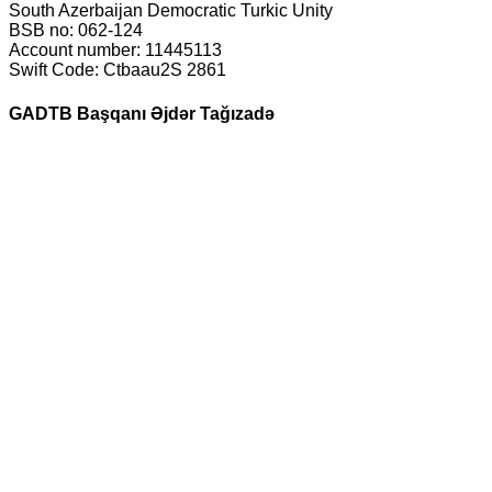
South Azerbaijan Democratic Turkic Unity
BSB no: 062-124
Account number: 11445113
Swift Code: Ctbaau2S 2861
GADTB Başqanı Əjdər Tağızadə