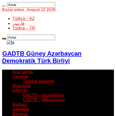
Bazar ertəsi , Avqust 10 2026
Türkçə – AZ
فارسی
Türkce – TR
GADTB Güney Azərbaycan
Demokratik Türk Birliyi
Ana Səhifə
Xəbərlər
Təşkilat xəbərləri
Məqalələr
GADTB
GADTB – Nizamnamə
GADTB – Məramnamə
Başqan
Sənədlər
Bəyanat