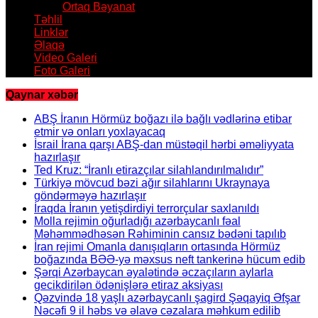
Ortaq Bəyanat
Təhlil
Linklər
Əlaqə
Video Galeri
Foto Galeri
Qaynar xəbər
ABŞ İranın Hörmüz boğazı ilə bağlı vədlərinə etibar
etmir və onları yoxlayacaq
İsrail İrana qarşı ABŞ-dan müstəqil hərbi əməliyyata
hazırlaşır
Ted Kruz: “İranlı etirazçılar silahlandırılmalıdır”
Türkiyə mövcud bəzi ağır silahlarını Ukraynaya
göndərməyə hazırlaşır
İraqda İranın yetişdirdiyi terrorçular saxlanıldı
Molla rejimin oğurladığı azərbaycanlı fəal
Məhəmmədhəsən Rəhiminin cansız bədəni tapılıb
İran rejimi Omanla danışıqların ortasında Hörmüz
boğazında BƏƏ-yə məxsus neft tankerinə hücum edib
Şərqi Azərbaycan əyalətində əczaçıların aylarla
gecikdirilən ödənişlərə etiraz aksiyası
Qəzvində 18 yaşlı azərbaycanlı şagird Şəqayiq Əfşar
Nəcəfi 9 il həbs və əlavə cəzalara məhkum edilib