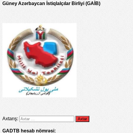
Güney Azərbaycan İstiqlalçılar Birliyi (GAİB)
Axtarış:
GADTB hesab nömrəsi: