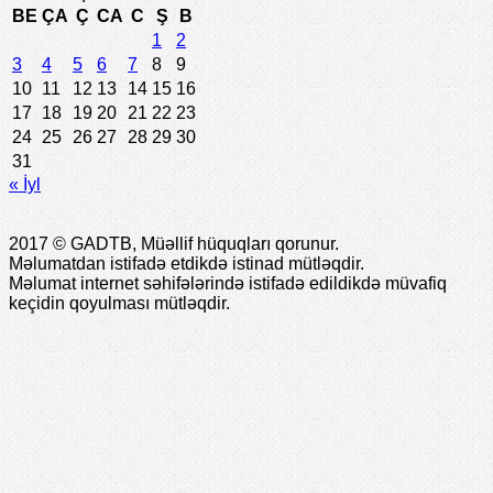
BE
ÇA
Ç
CA
C
Ş
B
1
2
3
4
5
6
7
8
9
10
11
12
13
14
15
16
17
18
19
20
21
22
23
24
25
26
27
28
29
30
31
« İyl
2017 © GADTB, Müəllif hüquqları qorunur.
Məlumatdan istifadə etdikdə istinad mütləqdir.
Məlumat internet səhifələrində istifadə edildikdə müvafiq
keçidin qoyulması mütləqdir.