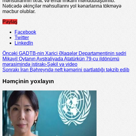
məhsullarının ixrac və emal imkanı məhdudlaşdırılıb.
Nəticədə əkinçilər məhsullarını yol kənarlarına tökməyə
məcbur olublar.
Paylaş
Facebook
Twitter
LinkedIn
Öncəki
GADTB-nin Xarici Əlaqələr Departamentinin sədri
Mikayil Oytanın Avstraliyada Atatürkün 79-cu ildönümü
mərasimində iştirakı-Şəkil və video
Sonrakı
İran Bəhreyndə neft kəmərini partlatdığı təkzib edib
Həmçinin yoxlayın