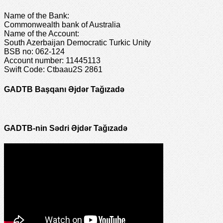
Name of the Bank:
Commonwealth bank of Australia
Name of the Account:
South Azerbaijan Democratic Turkic Unity
BSB no: 062-124
Account number: 11445113
Swift Code: Ctbaau2S 2861
GADTB Başqanı Əjdər Tağızadə
GADTB-nin Sədri Əjdər Tağızadə