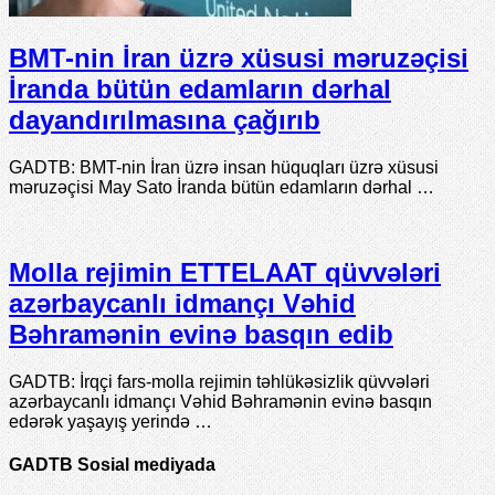
BMT-nin İran üzrə xüsusi məruzəçisi
İranda bütün edamların dərhal
dayandırılmasına çağırıb
GADTB: BMT-nin İran üzrə insan hüquqları üzrə xüsusi
məruzəçisi May Sato İranda bütün edamların dərhal …
Molla rejimin ETTELAAT qüvvələri
azərbaycanlı idmançı Vəhid
Bəhramənin evinə basqın edib
GADTB: İrqçi fars-molla rejimin təhlükəsizlik qüvvələri
azərbaycanlı idmançı Vəhid Bəhramənin evinə basqın
edərək yaşayış yerində …
GADTB Sosial mediyada