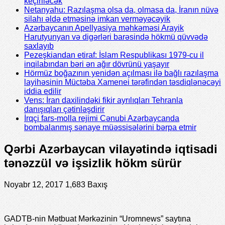
keçiriləcək
Netanyahu: Razılaşma olsa da, olmasa da, İranın nüvə
silahı əldə etməsinə imkan verməyəcəyik
Azərbaycanın Apellyasiya məhkəməsi Arayik
Harutyunyan və digərləri barəsində hökmü qüvvədə
saxlayıb
Pezeşkiandan etiraf: İslam Respublikası 1979-cu il
inqilabından bəri ən ağır dövrünü yaşayır
Hörmüz boğazının yenidən açılması ilə bağlı razılaşma
layihəsinin Müctəba Xamenei tərəfindən təsdiqlənəcəyi
iddia edilir
Vens: İran daxilindəki fikir ayrılıqları Tehranla
danışıqları çətinləşdirir
İrqçi fars-molla rejimi Cənubi Azərbaycanda
bombalanmış sənaye müəssisələrini bərpa etmir
Qərbi Azərbaycan vilayətində iqtisadi
tənəzzül və işsizlik hökm sürür
Noyabr 12, 2017
1,683 Baxış
GADTB-nin Mətbuat Mərkəzinin “Uromnews” saytına