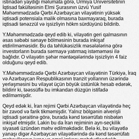
istinadən yaydığı məlumata görə, Urmiya Universitetinin
İqtisad fakültəsinin Elmi Şurasının üzvü Yusif
Məhəmmədzadə Qərbi Azərbaycan vilayətinin yüksək
iqtisadi potensiala malik olmasına baxmayaraq, burada
iqtisadi tənəzzül və işsizliyin hökm sürdüyünü bildirib.
Y.Məhəmmədzadə qeyd edib ki, vilayətin geri qalmasının
əsas səbəbi sənaye bölməsinin burada inkişaf
etdirilməməsidir. Bu da təhlükəsizlik məsələlərinə görə
investorların burada sərmayə yatırmaq istəməməsi ilə
bağlıdır. O vilayətin şəhər məntəqələrində işsizliyin 4 faiz
olduğunu qeyd edib.
Y.Məhəmmədzadə Qərbi Azərbaycan vilayətinin Türkiyə, İraq
və Azərbaycan Respublikasının tranzit yollarının üzərində
yerləşməsini bu vilayət üçün böyük üstünlük hesab edərək,
bildirir ki, təəssüflə bu imkandan düzgün istifadə
edilməmişdir.
Qeyd edək ki, İran rejimi Qərbi Azərbaycan vilayətində heç
bir zavod və farik tikməmişdir. Yalnız bölgənin əlverişli
iqtisadi şəraitinə görə, burada kənd təsərrüfatı nisbətən
inkişaf etmişdir. Lakin bu da İran rejiminin ayrı-seçkilik
siyasəti üzündən məhv edilməkdədir. Belə ki, bu vilayətlə
yanaşı digər Azərbaycan vilayətlərində də kənd təsərrüfatı