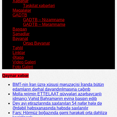
Xəbərlər
Təşkilat xəbərləri
Məqalələr
GADTB
GADTB – Nizamnamə
GADTB – Məramnamə
Başqan
Sənədlər
Bəyanat
Ortaq Bəyanat
Təhlil
Linklər
Əlaqə
Video Galeri
Foto Galeri
Qaynar xəbər
BMT-nin İran üzrə xüsusi məruzəçisi İranda bütün
edamların dərhal dayandırılmasına çağırıb
Molla rejimin ETTELAAT qüvvələri azərbaycanlı
idmançı Vəhid Bəhramənin evinə basqın edib
Dey ayı etirazlarında saxlanılan 54 nəfər hələ də
Ərdəbil həbsxanasında həbsdə saxlanılır
Fars: Hörmüz boğazında gəmi hərəkəti orta dəhlizə