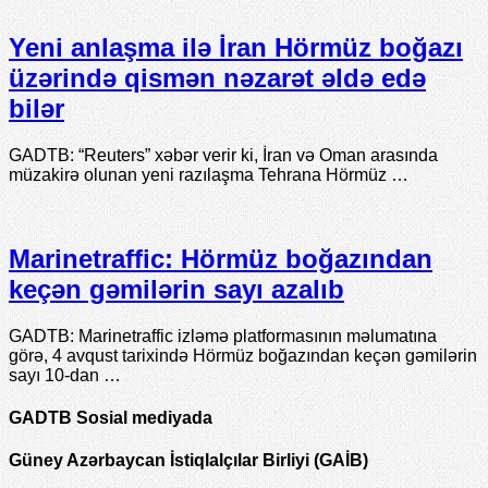
Yeni anlaşma ilə İran Hörmüz boğazı
üzərində qismən nəzarət əldə edə
bilər
GADTB: “Reuters” xəbər verir ki, İran və Oman arasında
müzakirə olunan yeni razılaşma Tehrana Hörmüz …
Marinetraffic: Hörmüz boğazından
keçən gəmilərin sayı azalıb
GADTB: Marinetraffic izləmə platformasının məlumatına
görə, 4 avqust tarixində Hörmüz boğazından keçən gəmilərin
sayı 10-dan …
GADTB Sosial mediyada
Güney Azərbaycan İstiqlalçılar Birliyi (GAİB)