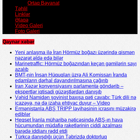
Ortaq Bəyanat
Təhlil
Linklər
Əlaqə
Video Galeri
Foto Galeri
Qaynar xəbər
Yeni anlaşma ilə İran Hörmüz boğazı üzərində qismən
nəzarət əldə edə bilər
Marinetraffic: Hörmüz boğazından keçən gəmilərin sayı
azalıb
BMT-nin İnsan Hüquqları üzrə Ali Komissarı İranda
edamların dərhal dayandırılmasına çağırıb
İran Xəzər konvensiyasını parlamentə göndərib –
ekspertlər iqtisadi güzəştlərdən danışıb
Vəhid Namidən şovinist baxışa qəti cavabı: Türk dili nə
icazəyə, nə də izaha ehtiyac duyur – Video
Ermənistanla ABŞ TRIPP layihəsinin icrasını müzakirə
ediblər
Heqset İranla müharibə nəticəsində ABŞ-ın hava
hücumundan müdafiə raketlərinin ciddi azalması
barədə iddianı rədd etdi
Türkcə danışdığı üçün Təbrizdə doktorluq