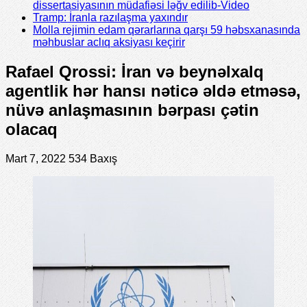
dissertasiyasının müdafiəsi ləğv edilib-Video
Tramp: İranla razılaşma yaxındır
Molla rejimin edam qərarlarına qarşı 59 həbsxanasında
məhbuslar aclıq aksiyası keçirir
Rafael Qrossi: İran və beynəlxalq
agentlik hər hansı nəticə əldə etməsə,
nüvə anlaşmasının bərpası çətin
olacaq
Mart 7, 2022
534 Baxış