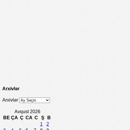
Arxivlər
Arxivlər
Avqust 2026
BE
ÇA
Ç
CA
C
Ş
B
1
2