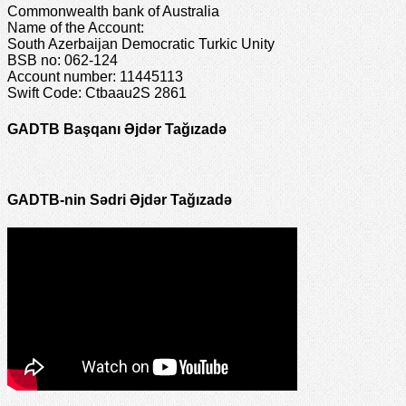
Commonwealth bank of Australia
Name of the Account:
South Azerbaijan Democratic Turkic Unity
BSB no: 062-124
Account number: 11445113
Swift Code: Ctbaau2S 2861
GADTB Başqanı Əjdər Tağızadə
GADTB-nin Sədri Əjdər Tağızadə