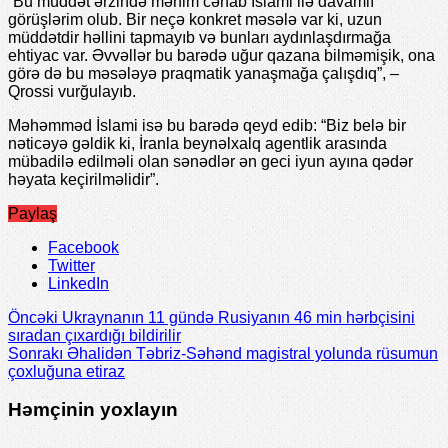
“Bu müddət ərzində mənim cənab İslami ilə davamlı
görüşlərim olub. Bir neçə konkret məsələ var ki, uzun
müddətdir həllini tapmayıb və bunları aydınlaşdırmağa
ehtiyac var. Əvvəllər bu barədə uğur qazana bilməmişik, ona
görə də bu məsələyə praqmatik yanaşmağa çalışdıq”, –
Qrossi vurğulayıb.
Məhəmməd İslami isə bu barədə qeyd edib: “Biz belə bir
nəticəyə gəldik ki, İranla beynəlxalq agentlik arasında
mübadilə edilməli olan sənədlər ən geci iyun ayına qədər
həyata keçirilməlidir”.
Paylaş
Facebook
Twitter
LinkedIn
Öncəki
Ukraynanın 11 gündə Rusiyanın 46 min hərbçisini
sıradan çıxardığı bildirilir
Sonrakı
Əhalidən Təbriz-Səhənd magistral yolunda rüsumun
çoxluğuna etiraz
Həmçinin yoxlayın