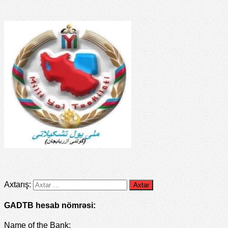
Axtarış:
GADTB hesab nömrəsi:
Name of the Bank: