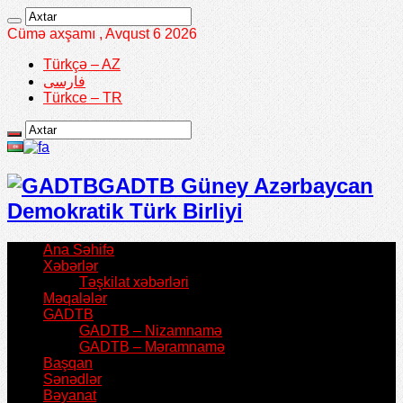
Cümə axşamı , Avqust 6 2026
Türkçə – AZ
فارسی
Türkce – TR
GADTB Güney Azərbaycan
Demokratik Türk Birliyi
Ana Səhifə
Xəbərlər
Təşkilat xəbərləri
Məqalələr
GADTB
GADTB – Nizamnamə
GADTB – Məramnamə
Başqan
Sənədlər
Bəyanat