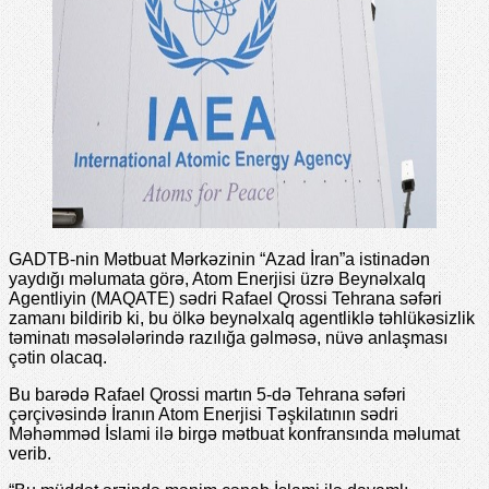
GADTB-nin Mətbuat Mərkəzinin “Azad İran”a istinadən
yaydığı məlumata görə, Atom Enerjisi üzrə Beynəlxalq
Agentliyin (MAQATE) sədri Rafael Qrossi Tehrana səfəri
zamanı bildirib ki, bu ölkə beynəlxalq agentliklə təhlükəsizlik
təminatı məsələlərində razılığa gəlməsə, nüvə anlaşması
çətin olacaq.
Bu barədə Rafael Qrossi martın 5-də Tehrana səfəri
çərçivəsində İranın Atom Enerjisi Təşkilatının sədri
Məhəmməd İslami ilə birgə mətbuat konfransında məlumat
verib.