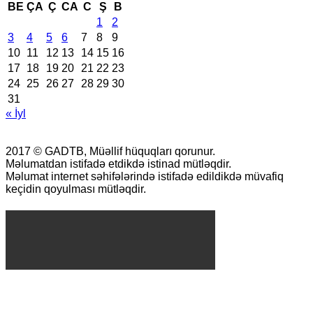
BE
ÇA
Ç
CA
C
Ş
B
1
2
3
4
5
6
7
8
9
10
11
12
13
14
15
16
17
18
19
20
21
22
23
24
25
26
27
28
29
30
31
« İyl
2017 © GADTB, Müəllif hüquqları qorunur.
Məlumatdan istifadə etdikdə istinad mütləqdir.
Məlumat internet səhifələrində istifadə edildikdə müvafiq
keçidin qoyulması mütləqdir.