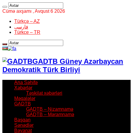
Cümə axşamı , Avqust 6 2026
Türkçə – AZ
فارسی
Türkce – TR
GADTB Güney Azərbaycan
Demokratik Türk Birliyi
Ana Səhifə
Xəbərlər
Təşkilat xəbərləri
Məqalələr
GADTB
GADTB – Nizamnamə
GADTB – Məramnamə
Başqan
Sənədlər
Bəyanat