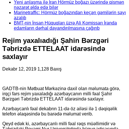
Yeni anlaşma ilə İran Hörmüz boğazı üzərində qismən
nəzarət əldə edə bilər
Marinetraffic: Hörmüz boğazından keçən gəmilərin sayı
azalıb
BMT-nin İnsan Hüquqları üzrə Ali Komissarı İranda
edamların dərhal dayandırılmasına çağırıb
Rejim yaxalıadığı Şahin Bərzgəri
Təbrizdə ETTELAAT idarəsində
saxlayır
Dekabr 12, 2019
1,128 Baxış
GADTB-nin Mətbuat Mərkəzinə daxil olan məlumata görə,
irqçi fars rejim yaxaladığı azərbaycanın milli fəal Şahir
Bərzgəri Təbrizdə ETTELAAT idarəsində saxlayır.
Azərbaycanlı fəal dekabrın 11-də öz ailəsi ilə 1 dəqiqəlik
telefon əlaqəsində bu barədə məlumat verib.
Qeyd edək ki, azərbaycanlı milli fəal rəqs müəllimidir və
Təbrizdəki Peyami Nur Universitetində hüquq ixtisasında