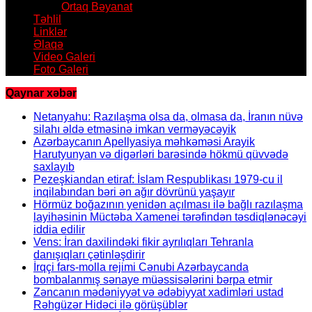
Ortaq Bəyanat
Təhlil
Linklər
Əlaqə
Video Galeri
Foto Galeri
Qaynar xəbər
Netanyahu: Razılaşma olsa da, olmasa da, İranın nüvə
silahı əldə etməsinə imkan verməyəcəyik
Azərbaycanın Apellyasiya məhkəməsi Arayik
Harutyunyan və digərləri barəsində hökmü qüvvədə
saxlayıb
Pezeşkiandan etiraf: İslam Respublikası 1979-cu il
inqilabından bəri ən ağır dövrünü yaşayır
Hörmüz boğazının yenidən açılması ilə bağlı razılaşma
layihəsinin Müctəba Xamenei tərəfindən təsdiqlənəcəyi
iddia edilir
Vens: İran daxilindəki fikir ayrılıqları Tehranla
danışıqları çətinləşdirir
İrqçi fars-molla rejimi Cənubi Azərbaycanda
bombalanmış sənaye müəssisələrini bərpa etmir
Zəncanın mədəniyyət və ədəbiyyat xadimləri ustad
Rəhgüzər Hidəci ilə görüşüblər