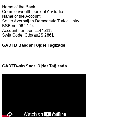
Name of the Bank:
Commonwealth bank of Australia
Name of the Account:
South Azerbaijan Democratic Turkic Unity
BSB no: 062-124
Account number: 11445113
Swift Code: Ctbaau2S 2861
GADTB Başqanı Əjdər Tağızadə
GADTB-nin Sədri Əjdər Tağızadə