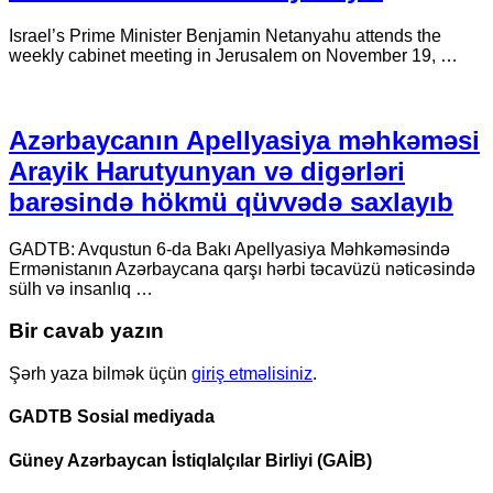
Israel’s Prime Minister Benjamin Netanyahu attends the
weekly cabinet meeting in Jerusalem on November 19, …
Azərbaycanın Apellyasiya məhkəməsi
Arayik Harutyunyan və digərləri
barəsində hökmü qüvvədə saxlayıb
GADTB: Avqustun 6-da Bakı Apellyasiya Məhkəməsində
Ermənistanın Azərbaycana qarşı hərbi təcavüzü nəticəsində
sülh və insanlıq …
Bir cavab yazın
Şərh yaza bilmək üçün
giriş etməlisiniz
.
GADTB Sosial mediyada
Güney Azərbaycan İstiqlalçılar Birliyi (GAİB)