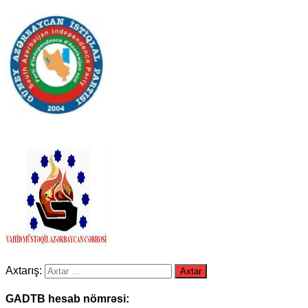
Axtarış:
GADTB hesab nömrəsi: