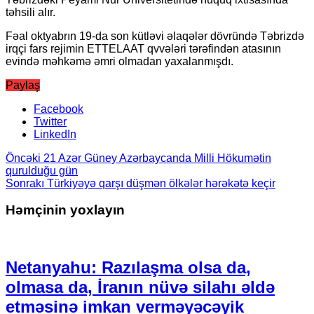
təhsili alır.
Fəal oktyabrın 19-da son kütləvi əlaqələr dövründə Təbrizdə
irqçi fars rejimin ETTELAAT qvvələri tərəfindən atasının
evində məhkəmə əmri olmadan yaxalanmışdı.
Paylaş
Facebook
Twitter
LinkedIn
Öncəki
21 Azər Güney Azərbaycanda Milli Hökumətin
qurulduğu gün
Sonrakı
Türkiyəyə qarşı düşmən ölkələr hərəkətə keçir
Həmçinin yoxlayın
Netanyahu: Razılaşma olsa da,
olmasa da, İranın nüvə silahı əldə
etməsinə imkan verməyəcəyik