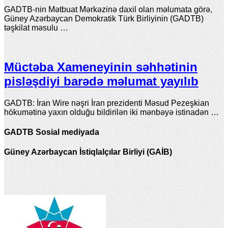
GADTB-nin Mətbuat Mərkəzinə daxil olan məlumata görə,
Güney Azərbaycan Demokratik Türk Birliyinin (GADTB)
təşkilat məsulu …
Müctəba Xameneyinin səhhətinin
pisləşdiyi barədə məlumat yayılıb
GADTB: İran Wire nəşri İran prezidenti Məsud Pezeşkian
hökumətinə yaxın olduğu bildirilən iki mənbəyə istinadən …
GADTB Sosial mediyada
Güney Azərbaycan İstiqlalçılar Birliyi (GAİB)