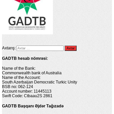
Axtarış:
GADTB hesab nömrəsi:
Name of the Bank:
Commonwealth bank of Australia
Name of the Account:
South Azerbaijan Democratic Turkic Unity
BSB no: 062-124
Account number: 11445113
Swift Code: Ctbaau2S 2861
GADTB Başqanı Əjdər Tağızadə