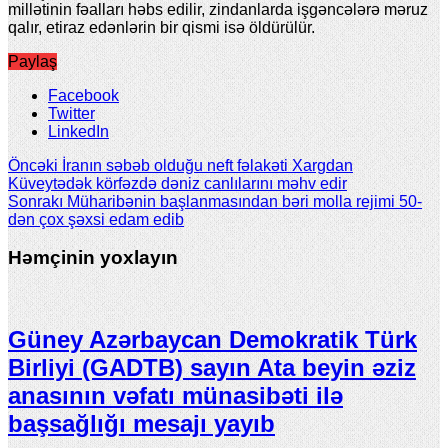
millətinin fəalları həbs edilir, zindanlarda işgəncələrə məruz
qalır, etiraz edənlərin bir qismi isə öldürülür.
Paylaş
Facebook
Twitter
LinkedIn
Öncəki
İranın səbəb olduğu neft fəlakəti Xargdan
Küveytədək körfəzdə dəniz canlılarını məhv edir
Sonrakı
Müharibənin başlanmasından bəri molla rejimi 50-
dən çox şəxsi edam edib
Həmçinin yoxlayın
Güney Azərbaycan Demokratik Türk
Birliyi (GADTB) sayın Ata beyin əziz
anasının vəfatı münasibəti ilə
başsağlığı mesajı yayıb