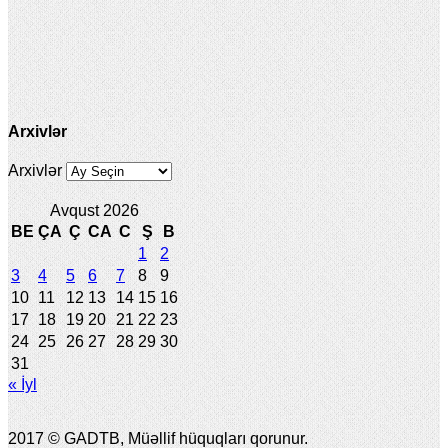
Arxivlər
Arxivlər
Avqust 2026
BE
ÇA
Ç
CA
C
Ş
B
1
2
3
4
5
6
7
8
9
10
11
12
13
14
15
16
17
18
19
20
21
22
23
24
25
26
27
28
29
30
31
« İyl
2017 © GADTB, Müəllif hüquqları qorunur.