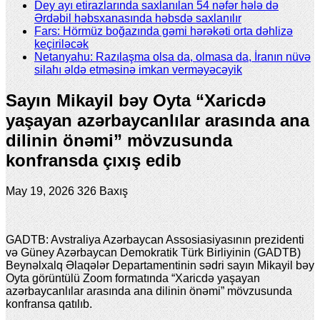
Dey ayı etirazlarında saxlanılan 54 nəfər hələ də
Ərdəbil həbsxanasında həbsdə saxlanılır
Fars: Hörmüz boğazında gəmi hərəkəti orta dəhlizə
keçiriləcək
Netanyahu: Razılaşma olsa da, olmasa da, İranın nüvə
silahı əldə etməsinə imkan verməyəcəyik
Sayın Mikayil bəy Oyta “Xaricdə
yaşayan azərbaycanlılar arasında ana
dilinin önəmi” mövzusunda
konfransda çıxış edib
May 19, 2026
326 Baxış
GADTB: Avstraliya Azərbaycan Assosiasiyasının prezidenti
və Güney Azərbaycan Demokratik Türk Birliyinin (GADTB)
Beynəlxalq Əlaqələr Departamentinin sədri sayın Mikayil bəy
Oyta görüntülü Zoom formatında “Xaricdə yaşayan
azərbaycanlılar arasında ana dilinin önəmi” mövzusunda
konfransa qatılıb.