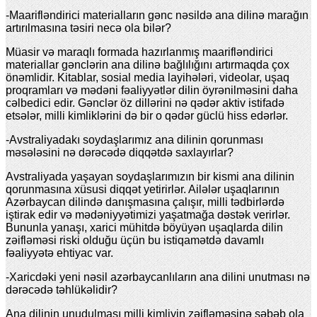
-Maarifləndirici materialların gənc nəsildə ana dilinə marağın
artırılmasına təsiri necə ola bilər?
Müasir və maraqlı formada hazırlanmış maarifləndirici
materiallar gənclərin ana dilinə bağlılığını artırmaqda çox
önəmlidir. Kitablar, sosial media layihələri, videolar, uşaq
proqramları və mədəni fəaliyyətlər dilin öyrənilməsini daha
cəlbedici edir. Gənclər öz dillərini nə qədər aktiv istifadə
etsələr, milli kimliklərini də bir o qədər güclü hiss edərlər.
-Avstraliyadakı soydaşlarımız ana dilinin qorunması
məsələsini nə dərəcədə diqqətdə saxlayırlar?
Avstraliyada yaşayan soydaşlarımızın bir kismi ana dilinin
qorunmasına xüsusi diqqət yetirirlər. Ailələr uşaqlarının
Azərbaycan dilində danışmasına çalışır, milli tədbirlərdə
iştirak edir və mədəniyyətimizi yaşatmağa dəstək verirlər.
Bununla yanaşı, xarici mühitdə böyüyən uşaqlarda dilin
zəifləməsi riski olduğu üçün bu istiqamətdə davamlı
fəaliyyətə ehtiyac var.
-Xaricdəki yeni nəsil azərbaycanlıların ana dilini unutması nə
dərəcədə təhlükəlidir?
Ana dilinin unudulması milli kimliyin zəifləməsinə səbəb ola