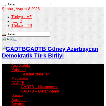
Şənbə , Avqust 8 2026
Türkçə – AZ
فارسی
Türkce – TR
GADTB Güney Azərbaycan
Demokratik Türk Birliyi
Ana Səhifə
Xəbərlər
Təşkilat xəbərləri
Məqalələr
GADTB
GADTB – Nizamnamə
GADTB – Məramnamə
Başqan
Sənədlər
Bəyanat