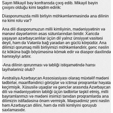
Sayın Mikayil bəy konfransda çıxış edib. Mikayil bəyin
çıxışını olduğu kimi təqdim edirik:
Diasporumuzda milli birliyin möhkəmlənməsində ana dilinin
nə kimi rolu var?
Ana dili diasporumuzun milli kimliyinin, mədəniyyətinin və
mənəvi dəyərlərinin əsas sütunlarından biridir. Xaricdə
yaşayan azərbaycanlılar üçün dil yalnız ünsiyyət vasitəsi
deyil, həm də Vətənlə bağ yaradan ən güclü körpüdür. Ana
dilimizi qorumaq milli birliyimizi möhkəmləndirir, gənc nəslin
öz kökünə bağlı böyüməsinə kömək edir və diaspor daxilində
həmrəyliyi artırır.
-Ana dilinin qorunması və təbliği istiqamətində hansı
layihələriniz olub?
Avstraliya Azərbaycan Assosiasiyası olaraq müxtəlif mədəni
tədbirlər, maarifləndirici görüşlər və ictimai proqramlar həyata
keçirmişik. Xüsusilə uşaqlar və gənclər arasında Azərbaycan
dili və mədəniyyətinin təbliği üçün tədbirlər təşkil etmiş, milli
bayramlarımızı və mədəni irsimizi tanıdan proqramlarda ana
dilimizin istifadəsinə önəm vermişik. Məqsədimiz yeni nəslin
həm Azərbaycan dilini, həm də milli kimliyini qoruyub
saxlamasıdır.