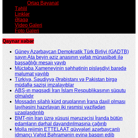
Ortaq Bəyanat
Təhlil
Linklər
Əlaqə
Video Galeri
Foto Galeri
Qaynar xəbər
Güney Azərbaycan Demokratik Türk Birliyi (GADTB)
sayın Ata beyin əziz anasının vəfatı münasibəti ilə
başsağlığı mesajı yayıb
Müctəba Xameneyinin səhhətinin pisləşdiyi barədə
məlumat yayılıb
Türkiyə, Səudiyyə Ərəbistanı və Pakistan birgə
müdafiə sazişi imzalayıblar
ABŞ-ın məqsədi İran İslam Respublikasının süqutu
olmalıdır
Mossadın silahlı kürd qruplarının İrana daxil olması
layihəsini hazırlayan iki rəsmisi vəzifədən
uzaqlaşdırılıb
BMT-nin İran üzrə xüsusi məruzəçisi İranda bütün
edamların dərhal dayandırılmasına çağırıb
Molla rejimin ETTELAAT qüvvələri azərbaycanlı
idmançı Vəhid Bəhramənin evinə basqın edib