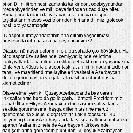
bilər. Dilini itirən nəsil zamanla tarixindən, ədəbiyyatından,
mədəniyyətindən və milli dəyərlərindən uzaq düşə bilər.
Buna görə də xaricdə yaşayan ailələrin və diaspor
təşkilatlarının əsas vəzifələrindən biri ana dilimizi gələcək
nəsillərə yaşatmaqdır.
-Diaspor nümayəndələrinin ana dilinin yaşadılması
prosesində rolu barədə nə deyə bilərsiniz?
Diaspor nümayəndələrinin rolu bu sahədə çox böyükdür. Hər
bir diaspor üzvü ailəsində, cəmiyyət içində və ictimai
fəaliyyətlərdə ana dilindən istifadə etməklə onun yaşamasına
töhfə verir. Xüsusilə diaspor təşkilatları milli-mədəni tədbirlər,
təhsil və maarifləndirmə layihələri vasitəsilə Azərbaycan
dilinin qorunmasına və gələcək nəsillərə ötürülməsinə
xidmət edirlər.
Əlavə etməliyəm ki, Quzey Azərbaycanda baş verən
inkişaflar artıq bura da gəlib çatıb. Hörmətli Prezidentimiz
cənab İlham Əliyev Azərbaycan türkcəsinin saf və təmiz
şəkildə qorunmasına, başqa dillərin təsirinə məruz
qalmamasına xüsusi diqqət yetirir. Lakin təəssüf ki, 40
milyonluq Güney Azərbaycanda fars işğalı altında mübarizə
aparan fəallarımız hələ də Azərbaycan türkcəsində
danışdıqlarına görə təqib olunurlar. Bu böyük Azərbaycan