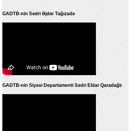
GADTB-nin Sədri Əjdər Tağızadə
GADTB-nin Siyasi Departamenti Sədri Eldar Qaradağlı