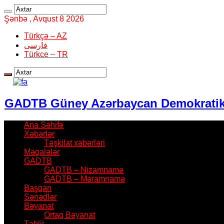
Şənbə , Avqust 8 2026
Türkçə – AZ
فارسی
Türkce – TR
GADTB Güney Azərbaycan Demokratik T
Ana Səhifə
Xəbərlər
Təşkilat xəbərləri
Məqalələr
GADTB
GADTB – Nizamnamə
GADTB – Məramnamə
Başqan
Sənədlər
Bəyanat
Ortaq Bəyanat
Təhlil