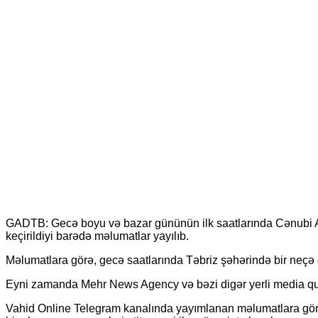
GADTB: Gecə boyu və bazar gününün ilk saatlarında Cənubi A
keçirildiyi barədə məlumatlar yayılıb.
Məlumatlara görə, gecə saatlarında Təbriz şəhərində bir neçə gü
Eyni zamanda Mehr News Agency və bəzi digər yerli media quruml
Vahid Online Telegram kanalında yayımlanan məlumatlara görə, pa