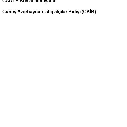
GADTB Sosial mediyada
Güney Azərbaycan İstiqlalçılar Birliyi (GAİB)