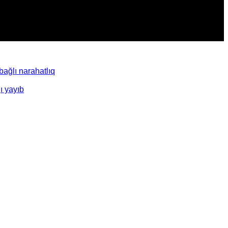
ağlı narahatlıq
ı yayıb