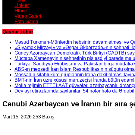
Linklər
Əlaqə
Video Galeri
Foto Galeri
Qaynar xəbər
Məsud Türkmən-Münfərdin həbsinin davam etməsi və Qəzv
«Siyamək Mirzəyi» və «Əsgər Əkbərzadə»nin səhhəti ilə 
Güney Azərbaycan Demokratik Türk Birliyi (GADTB) sayın 
Müctəba Xameneyinin səhhətinin pisləşdiyi barədə məlu
Türkiyə, Səudiyyə Ərəbistanı və Pakistan birgə müdafiə s
ABŞ-ın məqsədi İran İslam Respublikasının süqutu olmal
Mossadın silahlı kürd qruplarının İrana daxil olması layih
BMT-nin İran üzrə xüsusi məruzəçisi İranda bütün edamla
Molla rejimin ETTELAAT qüvvələri azərbaycanlı idmanç
Dey ayı etirazlarında saxlanılan 54 nəfər hələ də Ərdəb
Cənubi Azərbaycan və İranın bir sıra şə
Mart 15, 2026
253 Baxış