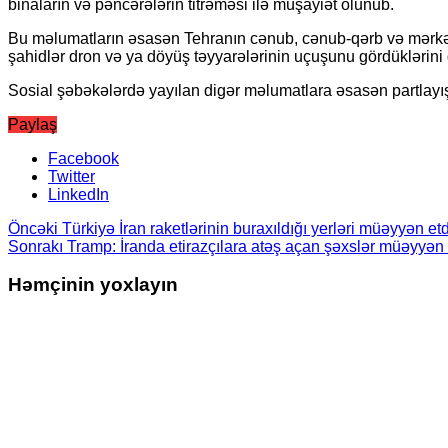
binaların və pəncərələrin titrəməsi ilə müşayiət olunub.
Bu məlumatların əsasən Tehranın cənub, cənub-qərb və mərkəzi
şahidlər dron və ya döyüş təyyarələrinin uçuşunu gördüklərini də 
Sosial şəbəkələrdə yayılan digər məlumatlara əsasən partlayış
Paylaş
Facebook
Twitter
LinkedIn
Öncəki
Türkiyə İran raketlərinin buraxıldığı yerləri müəyyən etd
Sonrakı
Tramp: İranda etirazçılara atəş açan şəxslər müəyyən 
Həmçinin yoxlayın