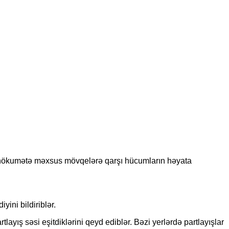
ə hökumətə məxsus mövqelərə qarşı hücumların həyata
ini bildiriblər.
yış səsi eşitdiklərini qeyd ediblər. Bəzi yerlərdə partlayışlar