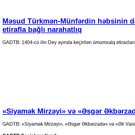
Məsud Türkmən-Münfərdin həbsinin d
etirafla bağlı narahatlıq
GADTB: 1404-cü ilin Dey ayında keçirilən ümumxalq etirazlar
«Siyamək Mirzəyi» və «Əsgər Əkbərzadə
GADTB: «Siyamək Mirzəyi», «Əsgər Əkbərzadə» və «Əli Vasiqi