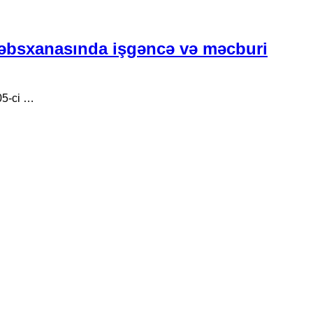
əbsxanasında işgəncə və məcburi
05-ci …