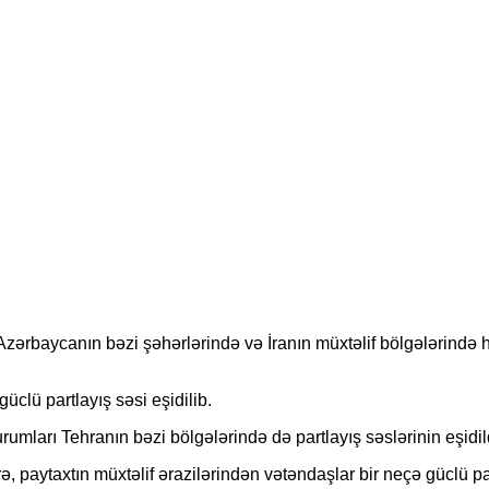
zərbaycanın bəzi şəhərlərində və İranın müxtəlif bölgələrind
clü partlayış səsi eşidilib.
arı Tehranın bəzi bölgələrində də partlayış səslərinin eşidildiy
ytaxtın müxtəlif ərazilərindən vətəndaşlar bir neçə güclü partla