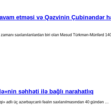
avam etməsi və Qəzvinin Çubinəndər h
ı zamanı saxlanılanlardan biri olan Məsud Türkmən-Münfərd 14
»nin səhhəti ilə bağlı narahatlıq
» adlı üç azərbaycanlı fəalın saxlanılmasından 40 gündən …