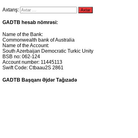
Axtarış:
GADTB hesab nömrəsi:
Name of the Bank:
Commonwealth bank of Australia
Name of the Account:
South Azerbaijan Democratic Turkic Unity
BSB no: 062-124
Account number: 11445113
Swift Code: Ctbaau2S 2861
GADTB Başqanı Əjdər Tağızadə