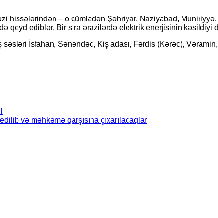
 hissələrindən – o cümlədən Şəhriyar, Naziyabad, Muniriyyə, Mə
qeyd ediblər. Bir sıra ərazilərdə elektrik enerjisinin kəsildiyi də
 səsləri İsfahan, Sənəndəc, Kiş adası, Fərdis (Kərəc), Vəramin
i
edilib və məhkəmə qarşısına çıxarılacaqlar