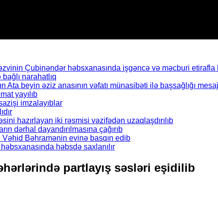
inin Çubinəndər həbsxanasında işgəncə və məcburi etirafla b
bağlı narahatlıq
Ata beyin əziz anasının vəfatı münasibəti ilə başsağlığı mesaj
mat yayılıb
azişi imzalayıblar
ıdır
əsini hazırlayan iki rəsmisi vəzifədən uzaqlaşdırılıb
rın dərhal dayandırılmasına çağırıb
ı Vəhid Bəhramənin evinə basqın edib
il həbsxanasında həbsdə saxlanılır
hərlərində partlayış səsləri eşidilib