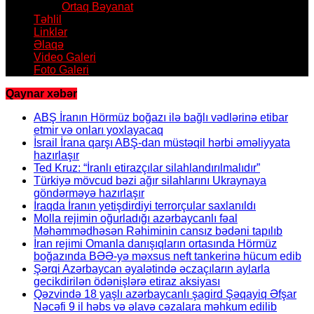
Ortaq Bəyanat
Təhlil
Linklər
Əlaqə
Video Galeri
Foto Galeri
Qaynar xəbər
ABŞ İranın Hörmüz boğazı ilə bağlı vədlərinə etibar
etmir və onları yoxlayacaq
İsrail İrana qarşı ABŞ-dan müstəqil hərbi əməliyyata
hazırlaşır
Ted Kruz: “İranlı etirazçılar silahlandırılmalıdır”
Türkiyə mövcud bəzi ağır silahlarını Ukraynaya
göndərməyə hazırlaşır
İraqda İranın yetişdirdiyi terrorçular saxlanıldı
Molla rejimin oğurladığı azərbaycanlı fəal
Məhəmmədhəsən Rəhiminin cansız bədəni tapılıb
İran rejimi Omanla danışıqların ortasında Hörmüz
boğazında BƏƏ-yə məxsus neft tankerinə hücum edib
Şərqi Azərbaycan əyalətində əczaçıların aylarla
gecikdirilən ödənişlərə etiraz aksiyası
Qəzvində 18 yaşlı azərbaycanlı şagird Şəqayiq Əfşar
Nəcəfi 9 il həbs və əlavə cəzalara məhkum edilib