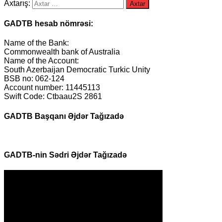
Axtarış:
GADTB hesab nömrəsi:
Name of the Bank:
Commonwealth bank of Australia
Name of the Account:
South Azerbaijan Democratic Turkic Unity
BSB no: 062-124
Account number: 11445113
Swift Code: Ctbaau2S 2861
GADTB Başqanı Əjdər Tağızadə
GADTB-nin Sədri Əjdər Tağızadə