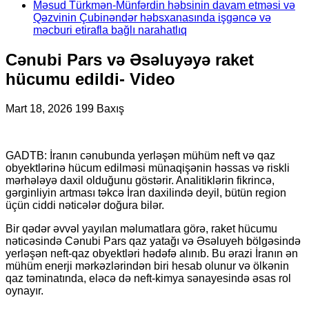
Məsud Türkmən-Münfərdin həbsinin davam etməsi və
Qəzvinin Çubinəndər həbsxanasında işgəncə və
məcburi etirafla bağlı narahatlıq
Cənubi Pars və Əsəluyəyə raket
hücumu edildi- Video
Mart 18, 2026
199 Baxış
GADTB: İranın cənubunda yerləşən mühüm neft və qaz
obyektlərinə hücum edilməsi münaqişənin həssas və riskli
mərhələyə daxil olduğunu göstərir. Analitiklərin fikrincə,
gərginliyin artması təkcə İran daxilində deyil, bütün region
üçün ciddi nəticələr doğura bilər.
Bir qədər əvvəl yayılan məlumatlara görə, raket hücumu
nəticəsində Cənubi Pars qaz yatağı və Əsəluyeh bölgəsində
yerləşən neft-qaz obyektləri hədəfə alınıb. Bu ərazi İranın ən
mühüm enerji mərkəzlərindən biri hesab olunur və ölkənin
qaz təminatında, eləcə də neft-kimya sənayesində əsas rol
oynayır.