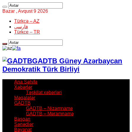
Bazar , Avqust 9 2026
Türkçə – AZ
فارسی
Türkce – TR
GADTB Güney Azərbaycan
Demokratik Türk Birliyi
Ana Səhifə
Xəbərlər
Təşkilat xəbərləri
Məqalələr
GADTB
GADTB – Nizamnamə
GADTB – Məramnamə
Başqan
Sənədlər
Bəyanat