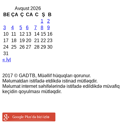
Avqust 2026
BE
ÇA
Ç
CA
C
Ş
B
1
2
3
4
5
6
7
8
9
10
11
12
13
14
15
16
17
18
19
20
21
22
23
24
25
26
27
28
29
30
31
« İyl
2017 © GADTB, Müəllif hüquqları qorunur.
Məlumatdan istifadə etdikdə istinad mütləqdir.
Məlumat internet səhifələrində istifadə edildikdə müvafiq
keçidin qoyulması mütləqdir.