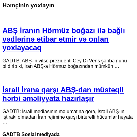
Həmçinin yoxlayın
ABŞ İranın Hörmüz boğazı ilə bağlı
vədlərinə etibar etmir və onları
yoxlayacaq
GADTB: ABŞ-ın vitse-prezidenti Cey Di Vens şənbə günü
bildirib ki, İran ABŞ-a Hörmüz boğazından mümkün …
İsrail İrana qarşı ABŞ-dan müstəqil
hərbi əməliyyata hazırlaşır
GADTB: İsrail mediasının məlumatına görə, İsrail ABŞ-ın
iştirakı olmadan İran rejiminə qarşı birtərəfli hücumlar həyata
…
GADTB Sosial mediyada