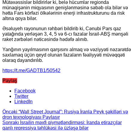
Mütəxəssislər bildirirlər ki, belə hücumlar regionda
münaqişənin miqyasının genişlənməsinə səbəb ola bilər və
hətta Fars körfəzi ölkələrinin enerji infrastrukturunu da risk
altına qoya bilər.
Əsəluyeh rayonunun rəhbəri bildirib ki, Cənubi Pars qaz
yatağında yerləşən 3, 4, 5 və 6-cı fazalar İsrail-ABŞ mənşəli
raket zərbələri nəticəsində hədəfə alınıb.
Yanğının yayılmasının qarşısını almaq və vəziyyəti nəzarətdə
saxlamaq üçün qeyd olunan fazaların fəaliyyəti müvəqqəti
olaraq dayandırılıb.
https://t.me/GADTB1/50542
Paylaş
Facebook
Twitter
LinkedIn
Öncəki
“Wall Street Journal”: Rusiya İranla Peyk şəkilləri və
dron texnologiyası Paylaşır
Sonrakı
İsrailin məxfi qiymətləndirməsi: İranda etirazçılar
qanlı repressiya təhlükəsi ilə üzləşə bilər