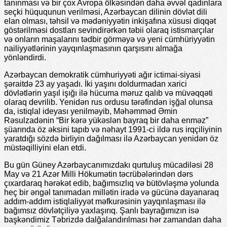
tanınması və bir çox Avropa ölkəsindən daha əvvəl qadınlara
seçki hüququnun verilməsi, Azərbaycan dilinin dövlət dili
elan olması, təhsil və mədəniyyətin inkişafına xüsusi diqqət
göstərilməsi dostları sevindirərkən təbii olaraq istismarçılar
və onların maşalarını tədbir görməyə və yeni cümhüriyyətin
nailiyyətlərinin yayqınlaşmasının qarşısını almağa
yönləndirdi.
Azərbaycan demokratik cümhuriyyəti ağır ictimai-siyasi
şəraitdə 23 ay yaşadı. İki yaşını doldurmadan xarici
dövlətlərin yaşıl işığı ilə hücuma məruz qalıb və müvəqqəti
olaraq devrilib. Yenidən rus ordusu tərəfindən işğal olunsa
da, istiqlal ideyası yenilməyib, Məhəmməd Əmin
Rəsulzadənin “Bir kərə yükəslən bayraq bir daha enməz”
şüarında öz əksini tapıb və nəhayt 1991-ci ildə rus irqçiliyinin
yaratdığı sözdə birliyin dağılması ilə Azərbaycan yenidən öz
müstəqilliyini elan etdi.
Bu gün Güney Azərbaycanımızdakı qurtuluş mücadiləsi 28
May və 21 Azər Milli Hökumətin təcrübələrindən dərs
çıxardaraq hərəkət edib, bağımsızlıq və bütövləşmə yolunda
heç bir əngəl tanımadan millətin iradə və gücünə dayanaraq
addım-addım istiqlaliyyət məfkurəsinin yayqınlaşması ilə
bağımsız dövlətçiliyə yaxlaşırıq. Şanlı bayrağımızın isə
başkəndimiz Təbrizdə dalğalandırılması hər zamandan daha