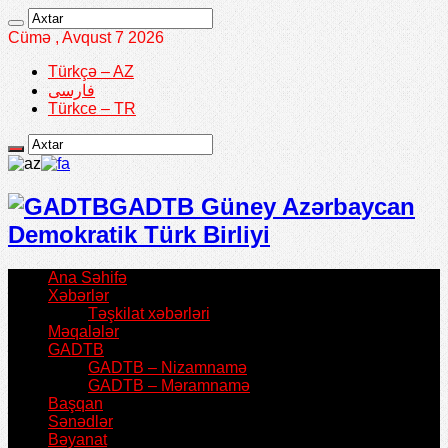
Cümə , Avqust 7 2026
Türkçə – AZ
فارسی
Türkce – TR
GADTB Güney Azərbaycan
Demokratik Türk Birliyi
Ana Səhifə
Xəbərlər
Təşkilat xəbərləri
Məqalələr
GADTB
GADTB – Nizamnamə
GADTB – Məramnamə
Başqan
Sənədlər
Bəyanat