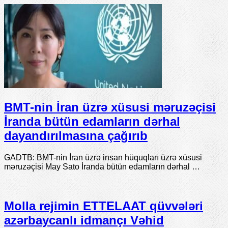
BMT-nin İran üzrə xüsusi məruzəçisi
İranda bütün edamların dərhal
dayandırılmasına çağırıb
GADTB: BMT-nin İran üzrə insan hüquqları üzrə xüsusi
məruzəçisi May Sato İranda bütün edamların dərhal …
Molla rejimin ETTELAAT qüvvələri
azərbaycanlı idmançı Vəhid