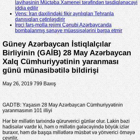
layihəsinin Müctəba Xamenei tərəfindən təsdiqlənəcəyi
iddia edilir
Vens: İran daxilindəki fikir ayrılıqları Tehranla
danışıqları çətinləşdirir
İrqçi fars-molla rejimi Cənubi Azərbaycanda
bombalanmış sənaye müəssisələrini bərpa etmir
Güney Azərbaycan İstiqlalçılar
Birliyinin (GAİB) 28 May Azərbaycan
Xalq Cümhuriyyətinin yaranması
günü münasibətilə bildirişi
May 26, 2019
799 Baxış
GADTB: Yaşasın 28 May Azərbaycan Cümhuriyyətinin
yaranmasının 101 illiyi
Hər bir millətin tarixində qürurverici günlər olur. Lakin bəzi
hadisələr vardır ki, həm o millətin gələcəyində böyük izlər
buraxır, həm də başqa millətlərə müsbət və yönverici örnəyə
çevrilir.