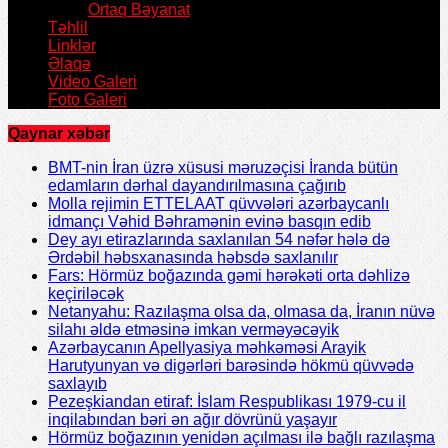
Ortaq Bəyanat
Təhlil
Linklər
Əlaqə
Video Galeri
Foto Galeri
Qaynar xəbər
BMT-nin İran üzrə xüsusi məruzəçisi İranda bütün
edamların dərhal dayandırılmasına çağırıb
Molla rejimin ETTELAAT qüvvələri azərbaycanlı
idmançı Vəhid Bəhramənin evinə basqın edib
Dey ayı etirazlarında saxlanılan 54 nəfər hələ də
Ərdəbil həbsxanasında həbsdə saxlanılır
Fars: Hörmüz boğazında gəmi hərəkəti orta dəhlizə
keçiriləcək
Netanyahu: Razılaşma olsa da, olmasa da, İranın nüvə
silahı əldə etməsinə imkan verməyəcəyik
Azərbaycanın Apellyasiya məhkəməsi Arayik
Harutyunyan və digərləri barəsində hökmü qüvvədə
saxlayıb
Pezeşkiandan etiraf: İslam Respublikası 1979-cu il
inqilabından bəri ən ağır dövrünü yaşayır
Hörmüz boğazının yenidən açılması ilə bağlı razılaşma