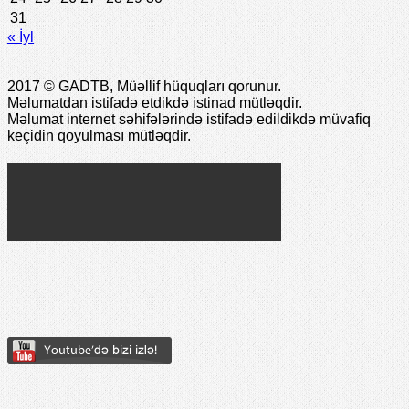
31
« İyl
2017 © GADTB, Müəllif hüquqları qorunur.
Məlumatdan istifadə etdikdə istinad mütləqdir.
Məlumat internet səhifələrində istifadə edildikdə müvafiq
keçidin qoyulması mütləqdir.