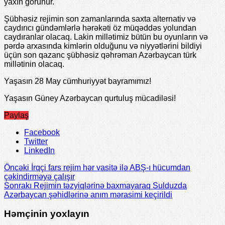
yaxın görünür.
Şübhəsiz rejimin son zamanlarında saxta alternativ və
caydırıcı gündəmlərlə hərəkəti öz müqəddəs yolundan
caydıranlar olacaq. Lakin millətimiz bütün bu oyunların və
pərdə arxasında kimlərin olduğunu və niyyətlərini bildiyi
üçün son qazanc şübhəsiz qəhrəman Azərbaycan türk
millətinin olacaq.
Yaşasın 28 May cümhuriyyət bayramımız!
Yaşasın Güney Azərbaycan qurtuluş mücadiləsi!
Paylaş
Facebook
Twitter
LinkedIn
Öncəki
İrqçi fars rejim hər vasitə ilə ABŞ-ı hücumdan
çəkindirməyə çalışır
Sonrakı
Rejimin təzyiqlərinə baxmayaraq Sulduzda
Azərbaycan şəhidlərinə anım mərasimi keçirildi
Həmçinin yoxlayın