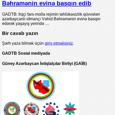
Bəhramənin evinə basqın edib
GADTB: İrqçi fars-molla rejimin təhlükəsizlik qüvvələri
azərbaycanlı idmançı Vəhid Bəhramənin evinə basqın
edərək yaşayış yerində …
Bir cavab yazın
Şərh yaza bilmək üçün
giriş etməlisiniz
.
GADTB Sosial mediyada
Güney Azərbaycan İstiqlalçılar Birliyi (GAİB)