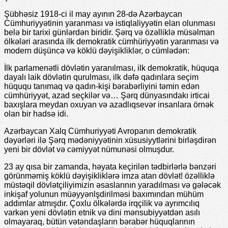
Şübhəsiz 1918-ci il may ayının 28-də Azərbaycan
Cümhuriyyətinin yaranması və istiqlaliyyətin elan olunması
belə bir tarixi günlərdən biridir. Şərq və özəlliklə müsəlman
ölkələri arasında ilk demokratik cümhüriyyətin yaranması və
modern düşüncə və köklü dəyişikliklər, o cümlədən:
İlk parlamenətli dövlətin yaranılması, ilk demokratik, hüquqa
dayalı laik dövlətin qurulması, ilk dəfə qadınlara seçim
hüququ tanımaq və qadın-kişi bərabərliyini təmin edən
cümhüriyyət, azad seçkilər və… Şərq dünyasındakı irticai
baxışlara meydan oxuyan və azadlıqsevər insanlara örnək
olan bir hadsə idi.
Azərbaycan Xalq Cümhuriyyəti Avropanın demokratik
dəyərləri ilə Şərq mədəniyyətinin xüsusiyytlərini birləşdirən
yeni bir dövlət və cəmiyyət nümunəsi olmuşdur.
23 ay qısa bir zamanda, həyata keçirilən tədbirlərlə bənzəri
görünməmiş köklü dəyişikliklərə imza atan dövlət! özəlliklə
müstəqil dövlətçiliyimizin əsaslarının yaradılması və gələcək
inkişaf yolunun müəyyənlşdirilməsi baxımından mühüm
addımlar atmışdır. Çoxlu ölkələrdə irqçilik və ayrımcılıq
varkən yeni dövlətin etnik və dini mənsubiyyətdən asılı
olmayaraq, bütün vətəndaşların bərabər hüquqlarının