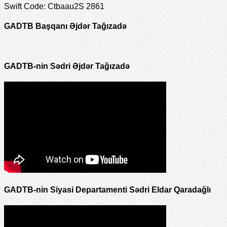
Swift Code: Ctbaau2S 2861
GADTB Başqanı Əjdər Tağızadə
GADTB-nin Sədri Əjdər Tağızadə
GADTB-nin Siyasi Departamenti Sədri Eldar Qaradağlı