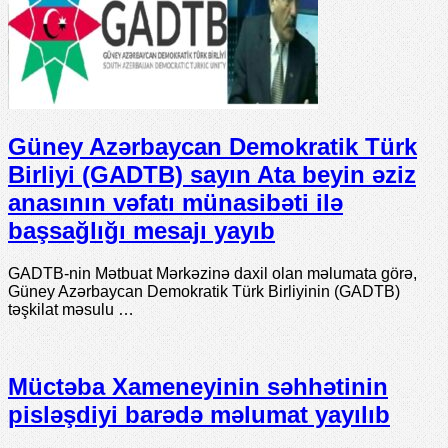
Güney Azərbaycan Demokratik Türk
Birliyi (GADTB) sayın Ata beyin əziz
anasının vəfatı münasibəti ilə
başsağlığı mesajı yayıb
GADTB-nin Mətbuat Mərkəzinə daxil olan məlumata görə,
Güney Azərbaycan Demokratik Türk Birliyinin (GADTB)
təşkilat məsulu …
Müctəba Xameneyinin səhhətinin
pisləşdiyi barədə məlumat yayılıb