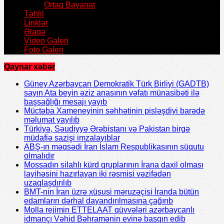
Ortaq Bəyanat
Təhlil
Linklər
Əlaqə
Video Galeri
Foto Galeri
Qaynar xəbər
Güney Azərbaycan Demokratik Türk Birliyi (GADTB)
sayın Ata beyin əziz anasının vəfatı münasibəti ilə
başsağlığı mesajı yayıb
Müctəba Xameneyinin səhhətinin pisləşdiyi barədə
məlumat yayılıb
Türkiyə, Səudiyyə Ərəbistanı və Pakistan birgə
müdafiə sazişi imzalayıblar
ABŞ-ın məqsədi İran İslam Respublikasının süqutu
olmalıdır
Mossadın silahlı kürd qruplarının İrana daxil olması
layihəsini hazırlayan iki rəsmisi vəzifədən
uzaqlaşdırılıb
BMT-nin İran üzrə xüsusi məruzəçisi İranda bütün
edamların dərhal dayandırılmasına çağırıb
Molla rejimin ETTELAAT qüvvələri azərbaycanlı
idmançı Vəhid Bəhramənin evinə basqın edib