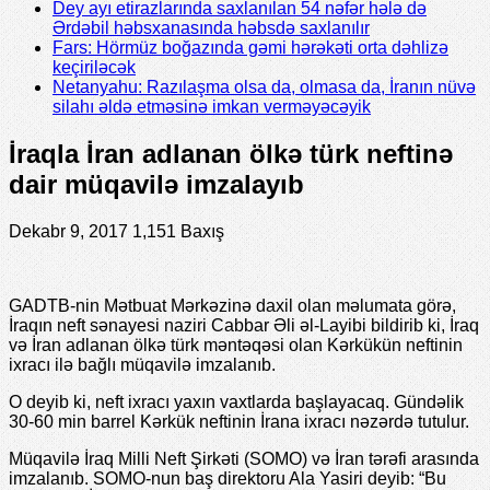
Dey ayı etirazlarında saxlanılan 54 nəfər hələ də
Ərdəbil həbsxanasında həbsdə saxlanılır
Fars: Hörmüz boğazında gəmi hərəkəti orta dəhlizə
keçiriləcək
Netanyahu: Razılaşma olsa da, olmasa da, İranın nüvə
silahı əldə etməsinə imkan verməyəcəyik
İraqla İran adlanan ölkə türk neftinə
dair müqavilə imzalayıb
Dekabr 9, 2017
1,151 Baxış
GADTB-nin Mətbuat Mərkəzinə daxil olan məlumata görə,
İraqın neft sənayesi naziri Cabbar Əli əl-Layibi bildirib ki, İraq
və İran adlanan ölkə türk məntəqəsi olan Kərkükün neftinin
ixracı ilə bağlı müqavilə imzalanıb.
O deyib ki, neft ixracı yaxın vaxtlarda başlayacaq. Gündəlik
30-60 min barrel Kərkük neftinin İrana ixracı nəzərdə tutulur.
Müqavilə İraq Milli Neft Şirkəti (SOMO) və İran tərəfi arasında
imzalanıb. SOMO-nun baş direktoru Ala Yasiri deyib: “Bu