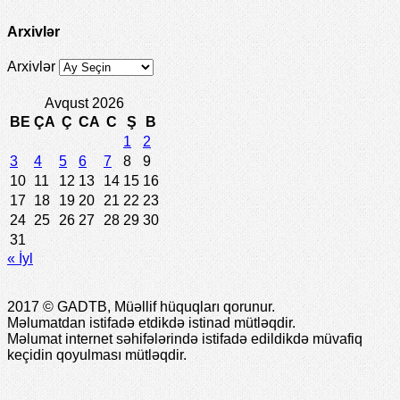
Arxivlər
Arxivlər
Avqust 2026
BE
ÇA
Ç
CA
C
Ş
B
1
2
3
4
5
6
7
8
9
10
11
12
13
14
15
16
17
18
19
20
21
22
23
24
25
26
27
28
29
30
31
« İyl
2017 © GADTB, Müəllif hüquqları qorunur.
Məlumatdan istifadə etdikdə istinad mütləqdir.
Məlumat internet səhifələrində istifadə edildikdə müvafiq
keçidin qoyulması mütləqdir.