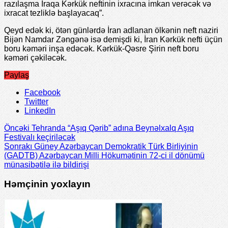
razılaşma İraqa Kərkük neftinin ixracına imkan verəcək və
ixracat tezliklə başlayacaq”.
Qeyd edək ki, ötən günlərdə İran adlanan ölkənin neft naziri
Bijən Namdar Zəngənə isə demişdi ki, İran Kərkük nefti üçün
boru kəməri inşa edəcək. Kərkük-Qəsre Şirin neft boru
kəməri çəkiləcək.
Paylaş
Facebook
Twitter
LinkedIn
Öncəki
Tehranda “Aşıq Qərib” adına Beynəlxalq Aşıq
Festivalı keçiriləcək
Sonrakı
Güney Azərbaycan Demokratik Türk Birliyinin
(GADTB) Azərbaycan Milli Hökumətinin 72-ci il dönümü
münasibətilə ilə bildirişi
Həmçinin yoxlayın