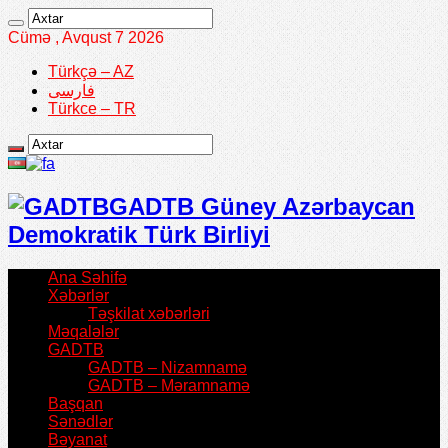
Cümə , Avqust 7 2026
Türkçə – AZ
فارسی
Türkce – TR
GADTB Güney Azərbaycan
Demokratik Türk Birliyi
Ana Səhifə
Xəbərlər
Təşkilat xəbərləri
Məqalələr
GADTB
GADTB – Nizamnamə
GADTB – Məramnamə
Başqan
Sənədlər
Bəyanat