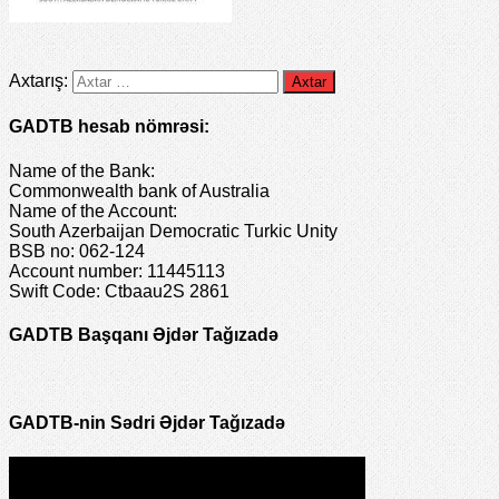
Axtarış:
GADTB hesab nömrəsi:
Name of the Bank:
Commonwealth bank of Australia
Name of the Account:
South Azerbaijan Democratic Turkic Unity
BSB no: 062-124
Account number: 11445113
Swift Code: Ctbaau2S 2861
GADTB Başqanı Əjdər Tağızadə
GADTB-nin Sədri Əjdər Tağızadə