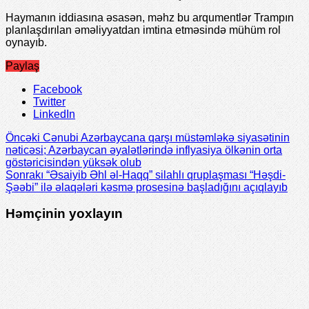
Haymanın iddiasına əsasən, məhz bu arqumentlər Trampın
planlaşdırılan əməliyyatdan imtina etməsində mühüm rol
oynayıb.
Paylaş
Facebook
Twitter
LinkedIn
Öncəki
Cənubi Azərbaycana qarşı müstəmləkə siyasətinin
nəticəsi; Azərbaycan əyalətlərində inflyasiya ölkənin orta
göstəricisindən yüksək olub
Sonrakı
“Əsaiyib Əhl əl-Haqq” silahlı qruplaşması “Həşdi-
Şəəbi” ilə əlaqələri kəsmə prosesinə başladığını açıqlayıb
Həmçinin yoxlayın