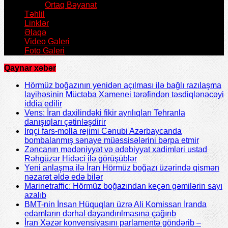
Ortaq Bəyanat
Təhlil
Linklər
Əlaqə
Video Galeri
Foto Galeri
Qaynar xəbər
Hörmüz boğazının yenidən açılması ilə bağlı razılaşma
layihəsinin Müctəba Xamenei tərəfindən təsdiqlənəcəyi
iddia edilir
Vens: İran daxilindəki fikir ayrılıqları Tehranla
danışıqları çətinləşdirir
İrqçi fars-molla rejimi Cənubi Azərbaycanda
bombalanmış sənaye müəssisələrini bərpa etmir
Zəncanın mədəniyyət və ədəbiyyat xadimləri ustad
Rəhgüzər Hidəci ilə görüşüblər
Yeni anlaşma ilə İran Hörmüz boğazı üzərində qismən
nəzarət əldə edə bilər
Marinetraffic: Hörmüz boğazından keçən gəmilərin sayı
azalıb
BMT-nin İnsan Hüquqları üzrə Ali Komissarı İranda
edamların dərhal dayandırılmasına çağırıb
İran Xəzər konvensiyasını parlamentə göndərib –