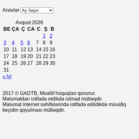
Arxivlər
Avqust 2026
BE
ÇA
Ç
CA
C
Ş
B
1
2
3
4
5
6
7
8
9
10
11
12
13
14
15
16
17
18
19
20
21
22
23
24
25
26
27
28
29
30
31
« İyl
2017 © GADTB, Müəllif hüquqları qorunur.
Məlumatdan istifadə etdikdə istinad mütləqdir.
Məlumat internet səhifələrində istifadə edildikdə müvafiq
keçidin qoyulması mütləqdir.