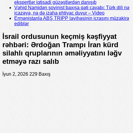
ekspertlər iqtisadi güzəştlərdən danışıb
Vəhid Namidən şovinist baxışa qəti cavabı: Türk dili nə
icazəyə, nə də izaha ehtiyac duyur – Video
Ermənistanla ABŞ TRIPP layihəsinin icrasını müzakirə
ediblər
İsrail ordusunun keçmiş kəşfiyyat
rəhbəri: Ərdoğan Trampı İran kürd
silahlı qruplarının əməliyyatını ləğv
etməyə razı salıb
İyun 2, 2026
229 Baxış