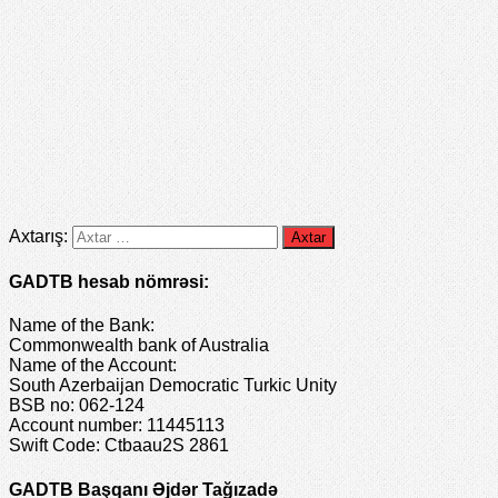
Axtarış:
GADTB hesab nömrəsi:
Name of the Bank:
Commonwealth bank of Australia
Name of the Account:
South Azerbaijan Democratic Turkic Unity
BSB no: 062-124
Account number: 11445113
Swift Code: Ctbaau2S 2861
GADTB Başqanı Əjdər Tağızadə