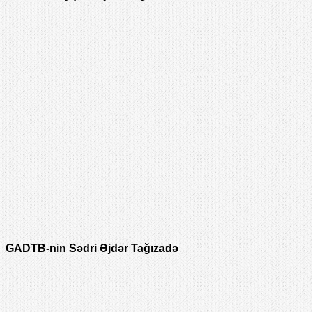
GADTB-nin Sədri Əjdər Tağızadə