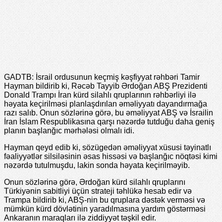
GADTB: İsrail ordusunun keçmiş kəşfiyyat rəhbəri Tamir
Hayman bildirib ki, Rəcəb Tayyib Ərdoğan ABŞ Prezidenti
Donald Trampı İran kürd silahlı qruplarının rəhbərliyi ilə
həyata keçirilməsi planlaşdırılan əməliyyatı dayandırmağa
razı salıb. Onun sözlərinə görə, bu əməliyyat ABŞ və İsrailin
İran İslam Respublikasına qarşı nəzərdə tutduğu daha geniş
planın başlanğıc mərhələsi olmalı idi.
Hayman qeyd edib ki, sözügedən əməliyyat xüsusi təyinatlı
fəaliyyətlər silsiləsinin əsas hissəsi və başlanğıc nöqtəsi kimi
nəzərdə tutulmuşdu, lakin sonda həyata keçirilməyib.
Onun sözlərinə görə, Ərdoğan kürd silahlı qruplarını
Türkiyənin sabitliyi üçün strateji təhlükə hesab edir və
Trampa bildirib ki, ABŞ-nin bu qruplara dəstək verməsi və
mümkün kürd dövlətinin yaradılmasına yardım göstərməsi
Ankaranın maraqları ilə ziddiyyət təşkil edir.