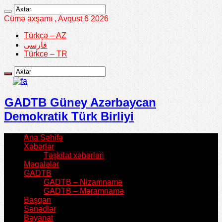
Cümə axşamı , Avqust 6 2026
Türkçə – AZ
فارسی
Türkce – TR
GADTB Güney Azərbaycan
Demokratik Türk Birliyi
Ana Səhifə
Xəbərlər
Təşkilat xəbərləri
Məqalələr
GADTB
GADTB – Nizamnamə
GADTB – Məramnamə
Başqan
Sənədlər
Bəyanat