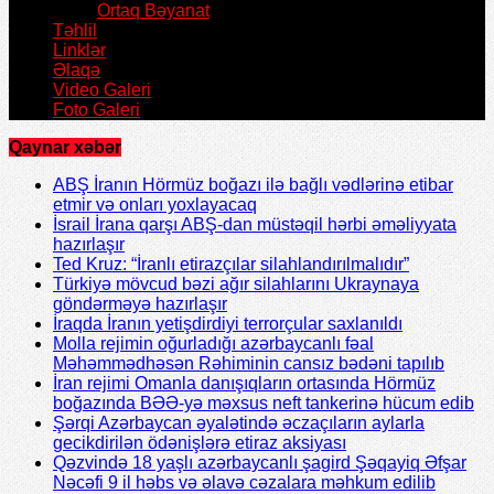
Ortaq Bəyanat
Təhlil
Linklər
Əlaqə
Video Galeri
Foto Galeri
Qaynar xəbər
ABŞ İranın Hörmüz boğazı ilə bağlı vədlərinə etibar
etmir və onları yoxlayacaq
İsrail İrana qarşı ABŞ-dan müstəqil hərbi əməliyyata
hazırlaşır
Ted Kruz: “İranlı etirazçılar silahlandırılmalıdır”
Türkiyə mövcud bəzi ağır silahlarını Ukraynaya
göndərməyə hazırlaşır
İraqda İranın yetişdirdiyi terrorçular saxlanıldı
Molla rejimin oğurladığı azərbaycanlı fəal
Məhəmmədhəsən Rəhiminin cansız bədəni tapılıb
İran rejimi Omanla danışıqların ortasında Hörmüz
boğazında BƏƏ-yə məxsus neft tankerinə hücum edib
Şərqi Azərbaycan əyalətində əczaçıların aylarla
gecikdirilən ödənişlərə etiraz aksiyası
Qəzvində 18 yaşlı azərbaycanlı şagird Şəqayiq Əfşar
Nəcəfi 9 il həbs və əlavə cəzalara məhkum edilib