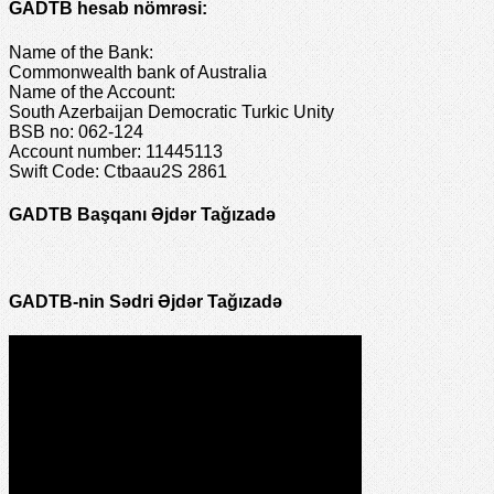
GADTB hesab nömrəsi:
Name of the Bank:
Commonwealth bank of Australia
Name of the Account:
South Azerbaijan Democratic Turkic Unity
BSB no: 062-124
Account number: 11445113
Swift Code: Ctbaau2S 2861
GADTB Başqanı Əjdər Tağızadə
GADTB-nin Sədri Əjdər Tağızadə