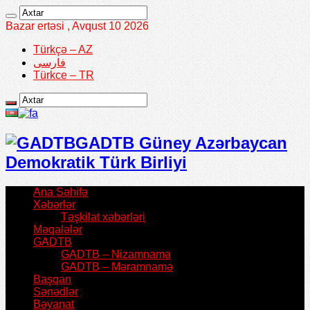
Bazar ertəsi , Avqust 10 2026
Türkçə – AZ
فارسی
Türkce – TR
GADTB Güney Azərbaycan
Demokratik Türk Birliyi
Ana Səhifə
Xəbərlər
Təşkilat xəbərləri
Məqalələr
GADTB
GADTB – Nizamnamə
GADTB – Məramnamə
Başqan
Sənədlər
Bəyanat