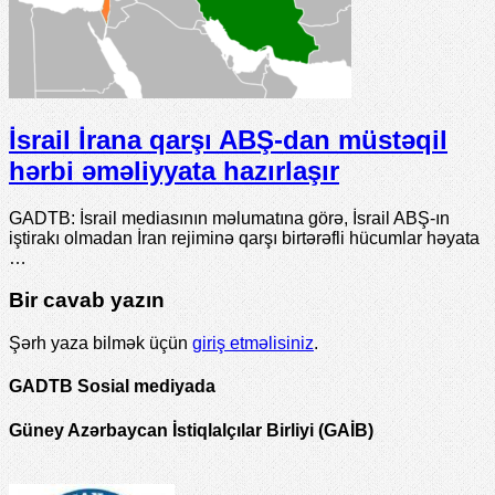
İsrail İrana qarşı ABŞ-dan müstəqil
hərbi əməliyyata hazırlaşır
GADTB: İsrail mediasının məlumatına görə, İsrail ABŞ-ın
iştirakı olmadan İran rejiminə qarşı birtərəfli hücumlar həyata
…
Bir cavab yazın
Şərh yaza bilmək üçün
giriş etməlisiniz
.
GADTB Sosial mediyada
Güney Azərbaycan İstiqlalçılar Birliyi (GAİB)