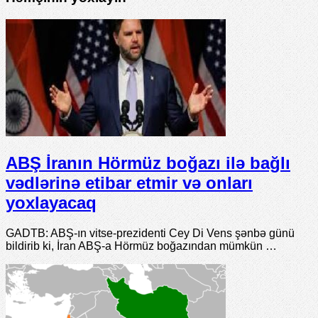
ABŞ İranın Hörmüz boğazı ilə bağlı
vədlərinə etibar etmir və onları
yoxlayacaq
GADTB: ABŞ-ın vitse-prezidenti Cey Di Vens şənbə günü
bildirib ki, İran ABŞ-a Hörmüz boğazından mümkün …