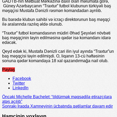
GADTB-nin Mətbuat Mərkəzinə daxil olan məlumata görə,
Güney Azərbaycanın “Traxtur” futbol klubunun türkiyəli baş
məşqçisi Mustafa Dənizli rəsmən komandadan ayrılıb.
Bu barədə klubun sahibi və icraçı direktorunun baş məşqçi
ilə aralarında razılıq əldə olunub.
“Traxtur” futbol komandasının müdiri Əhəd Şeyxləri növbəti
baş məşqçinin təyin edilməsinə qədər isə komandanı idarə
edəcək.
Qeyd edək ki, Mustafa Dənizli cari ilin iyul ayında “Traxtur”un
baş məşqçisi təyin edilmişdi. O, liqanın 13-cü həftəsinin
sonuna qədər komandaya 18 xal qazandırmağa nail olub.
Paylaş
Facebook
Twitter
LinkedIn
Öncəki
Michelle Bachelet: “öldürmək məqsədilə etirazçılara
atəş açılıb”
Sonrakı
İraqda Xamneyinin ücbatında qətilamlar davam edir
Həmçinin yoxlayın