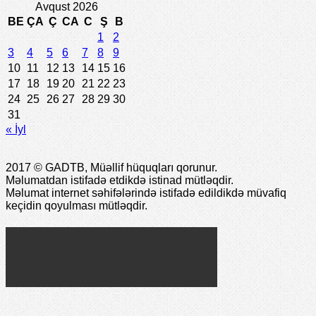
Avqust 2026
BE
ÇA
Ç
CA
C
Ş
B
1
2
3
4
5
6
7
8
9
10
11
12
13
14
15
16
17
18
19
20
21
22
23
24
25
26
27
28
29
30
31
« İyl
2017 © GADTB, Müəllif hüquqları qorunur.
Məlumatdan istifadə etdikdə istinad mütləqdir.
Məlumat internet səhifələrində istifadə edildikdə müvafiq
keçidin qoyulması mütləqdir.