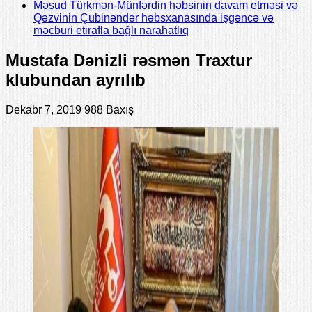
Məsud Türkmən-Münfərdin həbsinin davam etməsi və
Qəzvinin Çubinəndər həbsxanasında işgəncə və
məcburi etirafla bağlı narahatlıq
Mustafa Dənizli rəsmən Traxtur
klubundan ayrılıb
Dekabr 7, 2019
988 Baxış