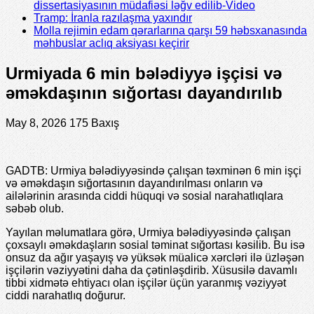
dissertasiyasının müdafiəsi ləğv edilib-Video
Tramp: İranla razılaşma yaxındır
Molla rejimin edam qərarlarına qarşı 59 həbsxanasında
məhbuslar aclıq aksiyası keçirir
Urmiyada 6 min bələdiyyə işçisi və
əməkdaşının sığortası dayandırılıb
May 8, 2026
175 Baxış
GADTB: Urmiya bələdiyyəsində çalışan təxminən 6 min işçi
və əməkdaşın sığortasının dayandırılması onların və
ailələrinin arasında ciddi hüquqi və sosial narahatlıqlara
səbəb olub.
Yayılan məlumatlara görə, Urmiya bələdiyyəsində çalışan
çoxsaylı əməkdaşların sosial təminat sığortası kəsilib. Bu isə
onsuz da ağır yaşayış və yüksək müalicə xərcləri ilə üzləşən
işçilərin vəziyyətini daha da çətinləşdirib. Xüsusilə davamlı
tibbi xidmətə ehtiyacı olan işçilər üçün yaranmış vəziyyət
ciddi narahatlıq doğurur.