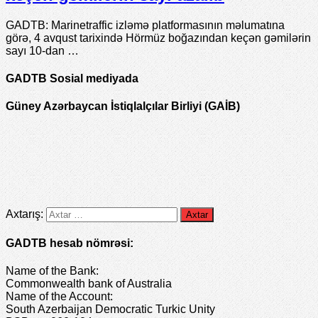
GADTB: Marinetraffic izləmə platformasının məlumatına
görə, 4 avqust tarixində Hörmüz boğazından keçən gəmilərin
sayı 10-dan …
GADTB Sosial mediyada
Güney Azərbaycan İstiqlalçılar Birliyi (GAİB)
Axtarış:
GADTB hesab nömrəsi:
Name of the Bank:
Commonwealth bank of Australia
Name of the Account:
South Azerbaijan Democratic Turkic Unity