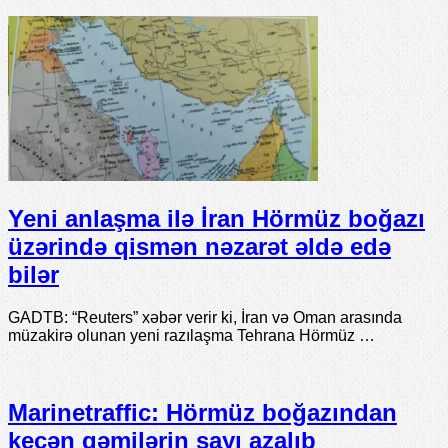
Yeni anlaşma ilə İran Hörmüz boğazı
üzərində qismən nəzarət əldə edə
bilər
GADTB: “Reuters” xəbər verir ki, İran və Oman arasında
müzakirə olunan yeni razılaşma Tehrana Hörmüz …
Marinetraffic: Hörmüz boğazından
keçən gəmilərin sayı azalıb