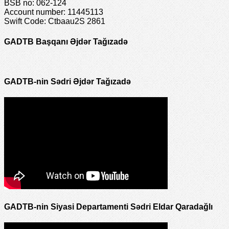
BSB no: 062-124
Account number: 11445113
Swift Code: Ctbaau2S 2861
GADTB Başqanı Əjdər Tağızadə
GADTB-nin Sədri Əjdər Tağızadə
GADTB-nin Siyasi Departamenti Sədri Eldar Qaradağlı