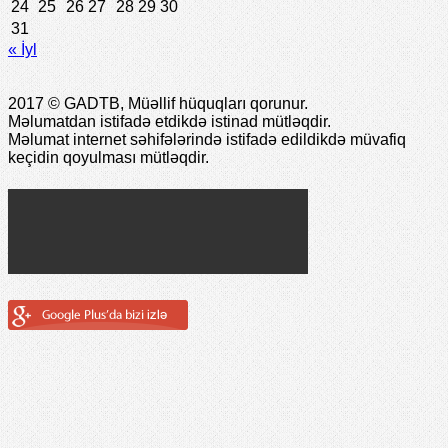
24
25
26
27
28
29
30
31
« İyl
2017 © GADTB, Müəllif hüquqları qorunur.
Məlumatdan istifadə etdikdə istinad mütləqdir.
Məlumat internet səhifələrində istifadə edildikdə müvafiq
keçidin qoyulması mütləqdir.