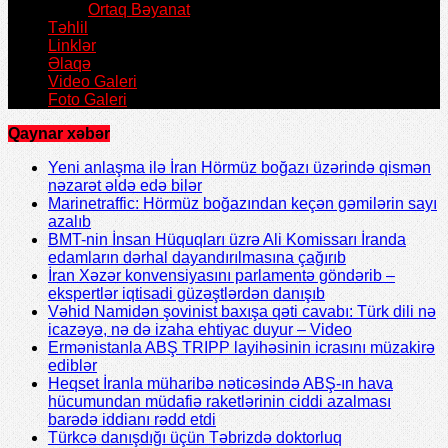
Ortaq Bəyanat
Təhlil
Linklər
Əlaqə
Video Galeri
Foto Galeri
Qaynar xəbər
Yeni anlaşma ilə İran Hörmüz boğazı üzərində qismən
nəzarət əldə edə bilər
Marinetraffic: Hörmüz boğazından keçən gəmilərin sayı
azalıb
BMT-nin İnsan Hüquqları üzrə Ali Komissarı İranda
edamların dərhal dayandırılmasına çağırıb
İran Xəzər konvensiyasını parlamentə göndərib –
ekspertlər iqtisadi güzəştlərdən danışıb
Vəhid Namidən şovinist baxışa qəti cavabı: Türk dili nə
icazəyə, nə də izaha ehtiyac duyur – Video
Ermənistanla ABŞ TRIPP layihəsinin icrasını müzakirə
ediblər
Heqset İranla müharibə nəticəsində ABŞ-ın hava
hücumundan müdafiə raketlərinin ciddi azalması
barədə iddianı rədd etdi
Türkcə danışdığı üçün Təbrizdə doktorluq