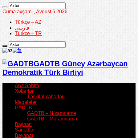
Cümə axşamı , Avqust 6 2026
Türkçə – AZ
فارسی
Türkce – TR
GADTB Güney Azərbaycan
Demokratik Türk Birliyi
Ana Səhifə
Xəbərlər
Təşkilat xəbərləri
Məqalələr
GADTB
GADTB – Nizamnamə
GADTB – Məramnamə
Başqan
Sənədlər
Bəyanat