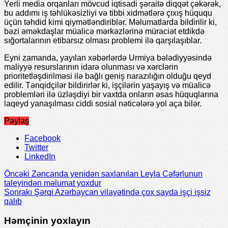
Yerli media orqanları mövcud iqtisadi şəraitə diqqət çəkərək,
bu addımı iş təhlükəsizliyi və tibbi xidmətlərə çıxış hüququ
üçün təhdid kimi qiymətləndiriblər. Məlumatlarda bildirilir ki,
bəzi əməkdaşlar müalicə mərkəzlərinə müraciət etdikdə
sığortalarının etibarsız olması problemi ilə qarşılaşıblar.
Eyni zamanda, yayılan xəbərlərdə Urmiya bələdiyyəsində
maliyyə resurslarının idarə olunması və xərclərin
prioritetləşdirilməsi ilə bağlı geniş narazılığın olduğu qeyd
edilir. Tənqidçilər bildirirlər ki, işçilərin yaşayış və müalicə
problemləri ilə üzləşdiyi bir vaxtda onların əsas hüquqlarına
laqeyd yanaşılması ciddi sosial nəticələrə yol aça bilər.
Paylaş
Facebook
Twitter
LinkedIn
Öncəki
Zəncanda yenidən saxlanılan Leyla Cəfərlunun
taleyindən məlumat yoxdur
Sonrakı
Şərqi Azərbaycan vilayətində çox sayda işçi işsiz
qalıb
Həmçinin yoxlayın