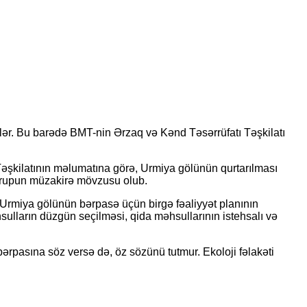
lər. Bu barədə BMT-nin Ərzaq və Kənd Təsərrüfatı Təşkilatı
əşkilatının məlumatına görə, Urmiya gölünün qurtarılması
t qrupun müzakirə mövzusu olub.
 Urmiya gölünün bərpasə üçün birgə fəaliyyət planının
sulların düzgün seçilməsi, qida məhsullarının istehsalı və
ərpasına söz versə də, öz sözünü tutmur. Ekoloji fəlakəti