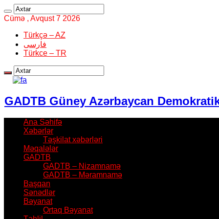
Cümə , Avqust 7 2026
Türkçə – AZ
فارسی
Türkce – TR
GADTB Güney Azərbaycan Demokratik T
Ana Səhifə
Xəbərlər
Təşkilat xəbərləri
Məqalələr
GADTB
GADTB – Nizamnamə
GADTB – Məramnamə
Başqan
Sənədlər
Bəyanat
Ortaq Bəyanat
Təhlil