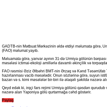
GADTB-nin Mətbuat Mərkəzinin əldə etdiyi məlumata görə, Urmi
(FAO) məlumat yayıb.
Məluamata görə, yanvar ayının 31-də Urmiya gölünün bərpası 
məsələsi ictimai-ekoloji amillərlə davamlı əkinçilik və torpa
FAO rəsmisi Əziz Əlbəhri BMT-nin Ərzaq və Kənd Təsərrüfatı T
hazırlanması vacib məsələdir. Onun sözlərinə görə, suyun istif
bazarı və s. kimi məsələlər bir-biri ilə əlaqəli şəkildə nəzərə alı
Qeyd edək ki, irqçi fars rejimi Urmiya gölünü qəsdən qurudub v
nəzərə alan Yaponiya gölü qurtarmağa cəhd göstərir.
Paylaş