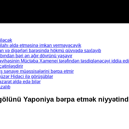
iləcək
silahı əldə etməsinə imkan verməyəcəyik
n və digərləri barəsində hökmü qüvvədə saxlayıb
abından bəri ən ağır dövrünü yaşayır
ayihəsinin Müctəba Xamenei tərəfindən təsdiqlənəcəyi iddia edil
çətinləşdirir
ş sənaye müəssisələrini bərpa etmir
zər Hidəci ilə görüşüblər
zarət əldə edə bilər
zalıb
 gölünü Yaponiya bərpa etmək niyyətind