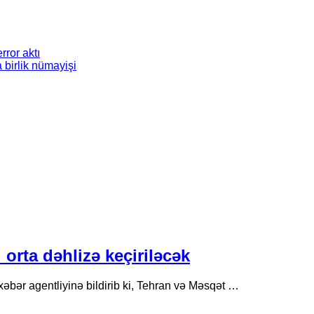
rror aktı
 birlik nümayişi
orta dəhlizə keçiriləcək
xəbər agentliyinə bildirib ki, Tehran və Məsqət …