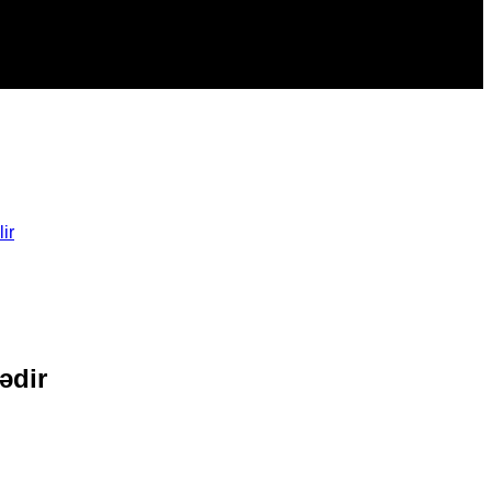
ir
ədir