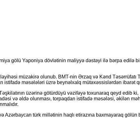
ya gölü Yaponiya dövlətinin maliyyə dəstəyi ilə bərpa edilə bi
layihəsi müzakirə olunub. BMT-nin Ərzaq və Kənd Təsərrüfatı T
qdan istifadə məsələləri üzrə beynəlxalq mütəxəssislərdən ibarə
əşkilatının üzərinə götürdüyü vəzifəyə toxunaraq qeyd edib ki,
adəsi və əldə olunması, torpaqdan istifadə məsələsi, əkilən məh
nmalıdır.
ə Azərbaycan türk millətinin haqlı etirazına baxmayaraq gölün b