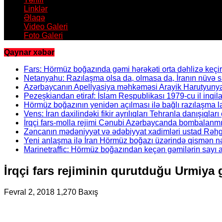
Linklər
Əlaqə
Video Galeri
Foto Galeri
Qaynar xəbər
Fars: Hörmüz boğazında gəmi hərəkəti orta dəhlizə keçir
Netanyahu: Razılaşma olsa da, olmasa da, İranın nüvə 
Azərbaycanın Apellyasiya məhkəməsi Arayik Harutyunya
Pezeşkiandan etiraf: İslam Respublikası 1979-cu il inqil
Hörmüz boğazının yenidən açılması ilə bağlı razılaşma l
Vens: İran daxilindəki fikir ayrılıqları Tehranla danışıqları 
İrqçi fars-molla rejimi Cənubi Azərbaycanda bombalanmı
Zəncanın mədəniyyət və ədəbiyyat xadimləri ustad Rəhgü
Yeni anlaşma ilə İran Hörmüz boğazı üzərində qismən nə
Marinetraffic: Hörmüz boğazından keçən gəmilərin sayı a
İrqçi fars rejiminin qurutduğu Urmiya
Fevral 2, 2018
1,270 Baxış