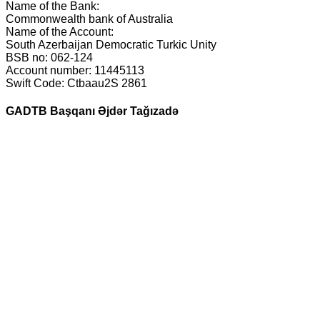
Name of the Bank:
Commonwealth bank of Australia
Name of the Account:
South Azerbaijan Democratic Turkic Unity
BSB no: 062-124
Account number: 11445113
Swift Code: Ctbaau2S 2861
GADTB Başqanı Əjdər Tağızadə