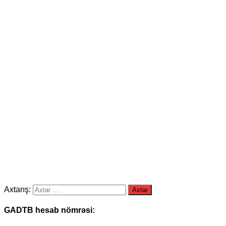
Axtarış:
GADTB hesab nömrəsi: