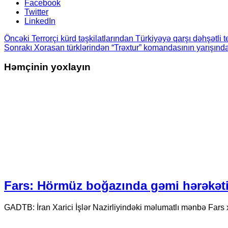
Facebook
Twitter
LinkedIn
Öncəki
Terrorçi kürd təşkilatlarından Türkiyəyə qarşı dəhşətli te
Sonrakı
Xorasan türklərindən “Trəxtur” komandasının yarışında
Həmçinin yoxlayın
Fars: Hörmüz boğazında gəmi hərəkəti 
GADTB: İran Xarici İşlər Nazirliyindəki məlumatlı mənbə Fars 