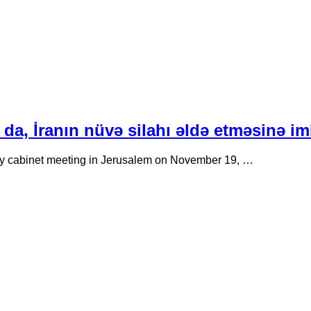
da, İranın nüvə silahı əldə etməsinə i
ly cabinet meeting in Jerusalem on November 19, …